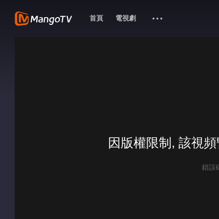
首頁
電視劇
因版權限制, 該視
錯誤