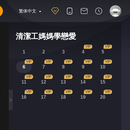
繁体中文
清潔工媽媽學戀愛
VIP
VIP
1
2
3
4
5
VIP
VIP
VIP
VIP
VIP
6
7
8
9
10
VIP
VIP
VIP
VIP
VIP
11
12
13
14
15
VIP
VIP
VIP
VIP
VIP
16
17
18
19
20