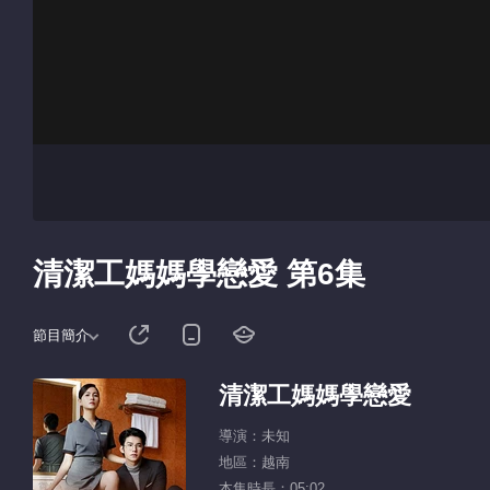
清潔工媽媽學戀愛 第6集
節目簡介
清潔工媽媽學戀愛
導演：未知
地區：越南
本集時長：05:02