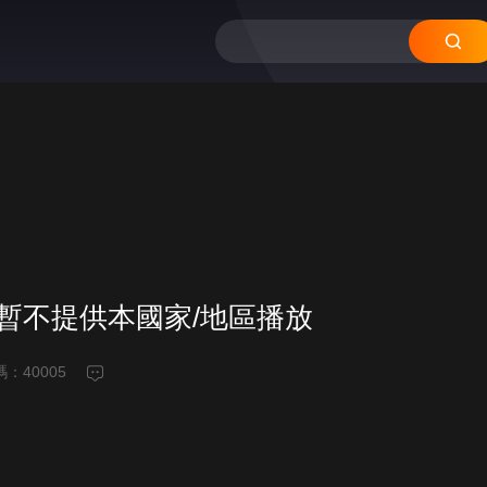
頻暫不提供本國家/地區播放
碼：
40005