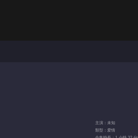
主演：未知
類型：爱情
全集時長：1 小時 32 