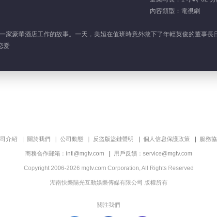
內容類型：電視劇
一家豪華酒店工作的故事。一天，美姮在值班時意外救下了年輕英俊的董事長
恋爱
司介紹
關於我們
公司動態
反盜版盜鏈聲明
個人信息保護政策
服務協
商務合作郵箱：intl@mgtv.com
用戶反饋：service@mgtv.com
Copyright 2006-2026 mgtv.com Corporation, All Rights Reserved
湖南快樂陽光互動娛樂傳媒有限公司 版權所有
關注我們