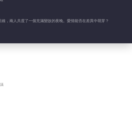
日維，兩人共度了一個充滿變故的夜晚。愛情能否在差異中萌芽？
議