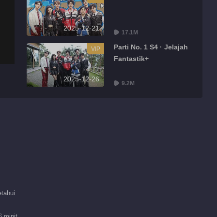
2025-12-21
17.1M
Parti No. 1 S4 · Jelajah
VIP
Fantastik+
2025-12-26
9.2M
Rekomendasi penyunting
Perjalanan Melalui
Mengesyorkan
Halaman Geografi
2025 · Gansu
穿越千年丝路
tahui
 minit