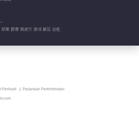
常。
探案 群像 南波万 游戏 解压 治愈
t Peribadi
Perjanjian Perkhidmatan
tv.com