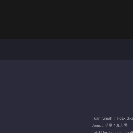
Tuan rumah：Tidak dike
Jenis：明星 / 真人秀
Total Duration：8 jam 46