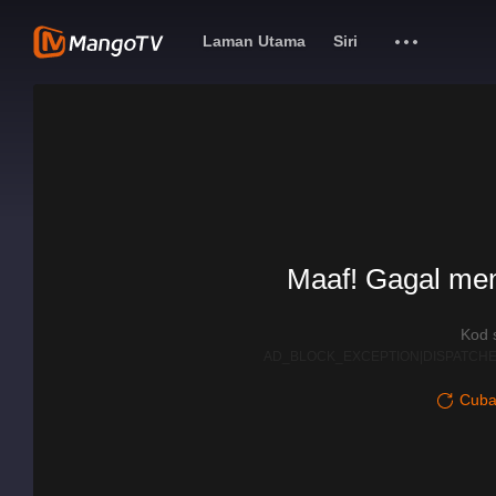
Laman Utama
Siri
Maaf! Gagal me
Kod 
AD_BLOCK_EXCEPTION|DISPATCHE
Cuba