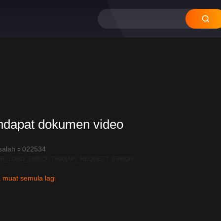
ndapat dokumen video
salah：022534
R_LOAD_TIMEOUT:600|API_REQUEST_ERROR
 muat semula lagi