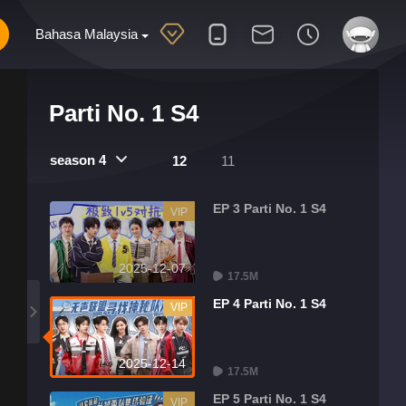
Bahasa Malaysia
Parti No. 1 S4
season 4
12
11
EP 3 Parti No. 1 S4
VIP
2025-12-07
17.5M
EP 4 Parti No. 1 S4
VIP
2025-12-14
17.5M
EP 5 Parti No. 1 S4
VIP