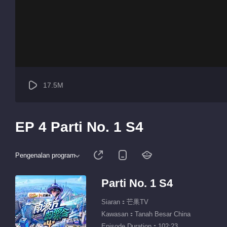
17.5M
EP 4 Parti No. 1 S4
Pengenalan program
Parti No. 1 S4
Siaran：芒果TV
Kawasan：Tanah Besar China
Episode Duration：102:23