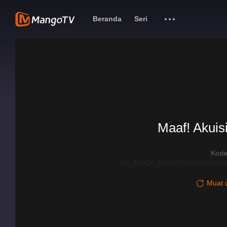
Beranda
Seri
Maaf! Akuisi
Kode
AD_BLOCK_EXCEPTION|DISPATCHE
Muat u