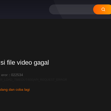
si file video gagal
 eror：022534
R_LOAD_TIMEOUT:600|API_REQUEST_ERROR
lang dan coba lagi