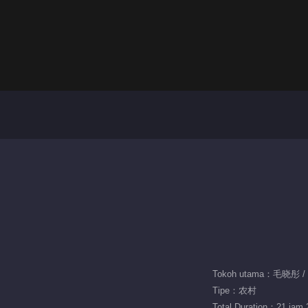
Tokoh utama：毛晓彤 
Tipe：农村
Total Duration：21 jam 