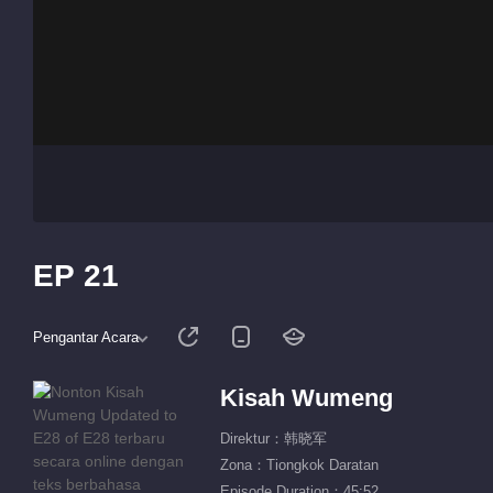
EP 21
Pengantar Acara
Kisah Wumeng
Direktur：韩晓军
Zona：Tiongkok Daratan
Episode Duration：45:52