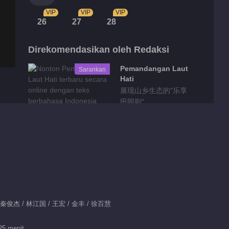
VIP
VIP
VIP
26
27
28
Direkomendasikan oleh Redaksi
Pemandangan Laut
Sarankan
Hati
展现山乡生态的"乐享
田园剧"
Highlight
Fitur EP 1 No.10
Kisah Wumeng
05:24
Fitur EP 1 No.9
/ 秦俊杰 / 林江国 / 王宏 / 金丰 / 徐百慧
Kisah Wumeng
25 menit