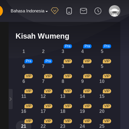
Bahasa Indonesia
Kisah Wumeng
Pra
Pra
Pra
1
2
3
4
5
Pra
Pra
VIP
VIP
VIP
6
7
3
4
5
VIP
VIP
VIP
VIP
VIP
6
7
8
9
10
VIP
VIP
VIP
VIP
VIP
11
12
13
14
15
VIP
VIP
VIP
VIP
VIP
16
17
18
19
20
VIP
VIP
VIP
VIP
VIP
21
22
23
24
25