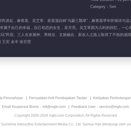
Category：Seri
悬崖村村民讲起，麻青蒿、吴艾草、衮菖蒲自称“乌蒙三颗草”，麻青蒿早年怀揣诗
求属于自己的幸福，自己初恋的女生，衮月亮。吴艾草因为儿时的回忆，一心
里玩”民宿。三人在发展种、养殖业、文旅融合、新农人之路上取得了不俗的成
 王宏 金丰 徐百慧
ita Perusahaan
Pernyataan Anti-Pembajakan Tautan
Kebijakan Perlindunga
Email Kooperasi Bisnis：intl@mgtv.com
Feedback User：service@mgtv.com
Copyright 2006-2026 mgtv.com Corporation, All Rights Reserved
Sunshine Interactive Entertainment Media Co., Ltd. Semua Hak dilindungi oleh u