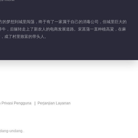
01:27
Fitur EP 1 No.8
与远方的梦想到城里闯荡，终于有了一家属于自己的消毒公司，但城里巨大的
Kisah Wumeng
养牛，后辗转走上了新农人的电商发展道路。衮菖蒲一直种植高粱，在麻
01:29
绩，成了村里致富的带头人。
Fitur EP 1 No.7
Kisah Wumeng
01:44
Fitur EP 22 No.3
Kisah Wumeng
01:18
n Privasi Pengguna
Perjanjian Layanan
Fitur EP 22 No.2
Kisah Wumeng
ndang-undang.
01:00