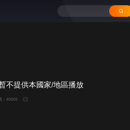
頻暫不提供本國家/地區播放
碼：
40005