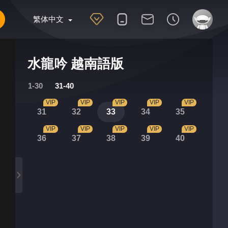
繁体中文
水龍吟 越南語版
1-30
31-40
VIP
VIP
VIP
VIP
VIP
31
32
33
34
35
VIP
VIP
VIP
VIP
VIP
36
37
38
39
40