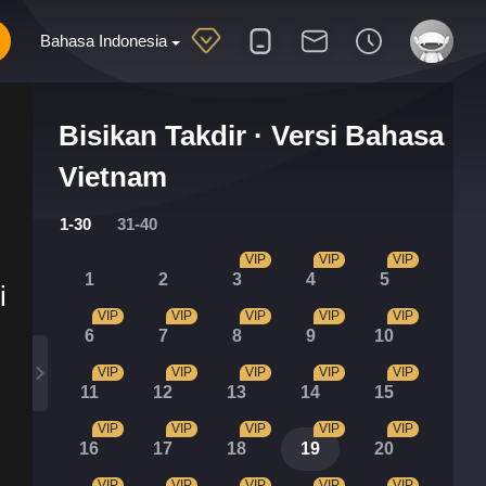
Bahasa Indonesia
Bisikan Takdir · Versi Bahasa
Vietnam
1-30
31-40
VIP
VIP
VIP
1
2
3
4
5
i
VIP
VIP
VIP
VIP
VIP
6
7
8
9
10
VIP
VIP
VIP
VIP
VIP
11
12
13
14
15
VIP
VIP
VIP
VIP
VIP
16
17
18
19
20
VIP
VIP
VIP
VIP
VIP