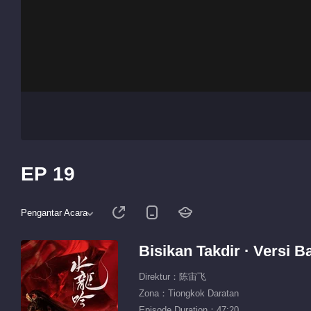
EP 19
Pengantar Acara
Bisikan Takdir · Versi 
Direktur：陈宙飞
Zona：Tiongkok Daratan
Episode Duration：47:20