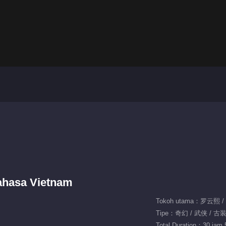
Bahasa Vietnam
Tokoh utama：罗云熙 
Tipe：奇幻 / 武侠 / 古
Total Duration：30 jam 