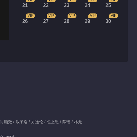
21
22
23
24
25
VIP
VIP
VIP
VIP
VIP
26
27
28
29
30
/ 肖顺尧 / 敖子逸 / 方逸伦 / 包上恩 / 陈瑶 / 林允
装
52 menit