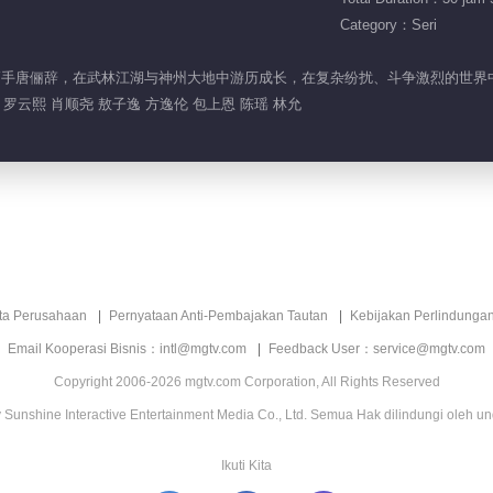
Category：Seri
来的神秘高手唐俪辞，在武林江湖与神州大地中游历成长，在复杂纷扰、斗争激烈的世
罗云熙 肖顺尧 敖子逸 方逸伦 包上恩 陈瑶 林允
ita Perusahaan
Pernyataan Anti-Pembajakan Tautan
Kebijakan Perlindunga
Email Kooperasi Bisnis：intl@mgtv.com
Feedback User：service@mgtv.com
Copyright 2006-2026 mgtv.com Corporation, All Rights Reserved
Sunshine Interactive Entertainment Media Co., Ltd. Semua Hak dilindungi oleh u
Ikuti Kita