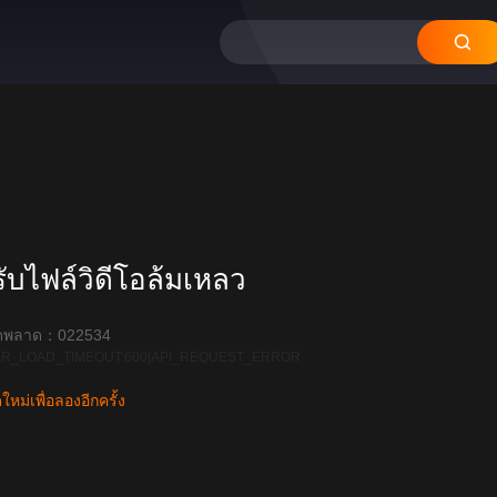
บไฟล์วิดีโอล้มเหลว
ิดพลาด：022534
R_LOAD_TIMEOUT:600|API_REQUEST_ERROR
หม่เพื่อลองอีกครั้ง