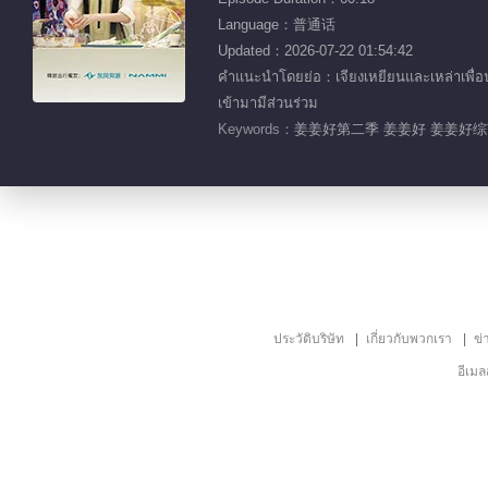
Language：普通话
Updated：2026-07-22 01:54:42
คำแนะนำโดยย่อ：เจียงเหยียนและเหล่าเพื่อนส
เข้ามามีส่วนร่วม
Keywords：
姜姜好第二季 姜姜好 姜姜好综艺
ประวัติบริษัท
เกี่ยวกับพวกเรา
ข่
อีเม