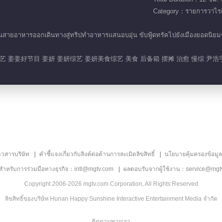
Category：รายการวาไรตี
ายอาหารออกเดินทางสู่ทริปทำอาหารแสนอบอุ่น ขับฟู้ดทรัคไปยังเมืองยอดนิยมของค
 姜姜好节目 姜妍 姜妍综艺 姜妍美食综艺 美食 后备箱 摆摊 治愈 慢综 尹浩
าวสารบริษัท
คำชี้แจงเกี่ยวกับลิงค์ต่อต้านการละเมิดลิขสิทธิ์
นโยบายคุ้มครองข้อมู
ลสำหรับการร่วมมือทางธุรกิจ：intl@mgtv.com
ผลตอบรับจากผู้ใช้งาน：service@mgt
Copyright 2006-2026 mgtv.com Corporation, All Rights Reserved
ลิขสิทธิ์ของบริษัท Hunan Happy Sunshine Interactive Entertainment Media จำกัด
ติดตามพวกเรา