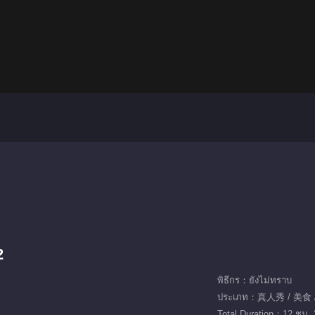
2
พิธีกร：ยังไม่ทราบ
ประเภท：真人秀 / 美食
Total Duration：12 ชม. 