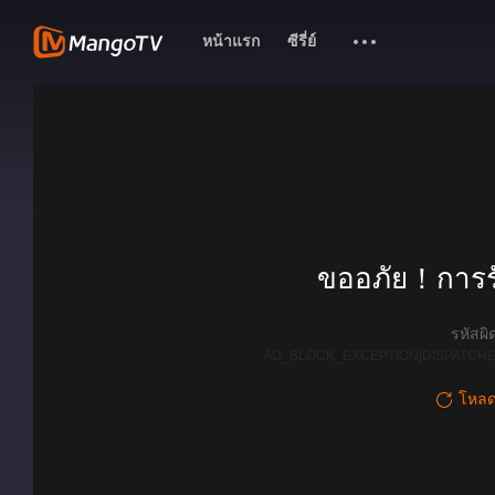
หน้าแรก
ซีรี่ย์
ขออภัย！การรั
รหัสผ
AD_BLOCK_EXCEPTION|DISPATCHE
โหลดใ