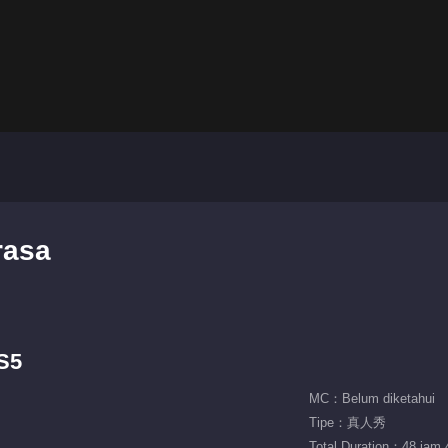
rasa
S5
MC：Belum diketahui
Tipe：真人秀
Total Duration：48 jam 