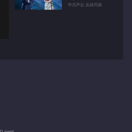
华流声起 血脉同频
41 menit