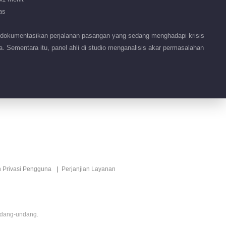
as
okumentasikan perjalanan pasangan yang sedang menghadapi krisis
Sementara itu, panel ahli di studio menganalisis akar permasalahan
n Privasi Pengguna
Perjanjian Layanan
ndang-undang.