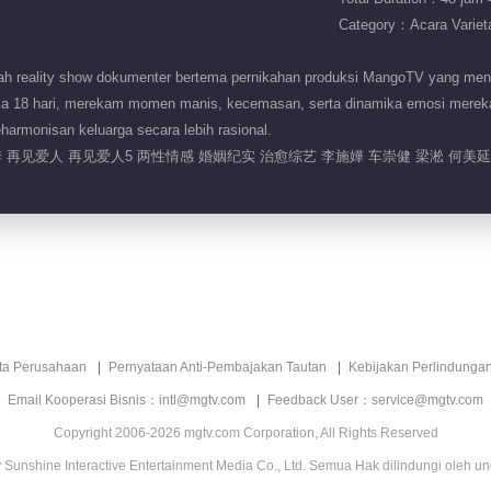
Category：Acara Variet
 reality show dokumenter bertema pernikahan produksi MangoTV yang mend
a 18 hari, merekam momen manis, kecemasan, serta dinamika emosi mereka. 
rmonisan keluarga secara lebih rasional.
 再见爱人 再见爱人5 两性情感 婚姻纪实 治愈综艺 李施嬅 车崇健 梁淞 何美延
ita Perusahaan
Pernyataan Anti-Pembajakan Tautan
Kebijakan Perlindunga
Email Kooperasi Bisnis：intl@mgtv.com
Feedback User：service@mgtv.com
Copyright 2006-2026 mgtv.com Corporation, All Rights Reserved
Sunshine Interactive Entertainment Media Co., Ltd. Semua Hak dilindungi oleh u