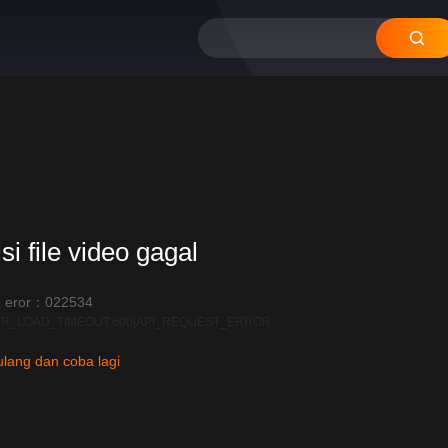
si file video gagal
 eror：022534
R_LOAD_TIMEOUT:600|API_REQUEST_ERROR
lang dan coba lagi