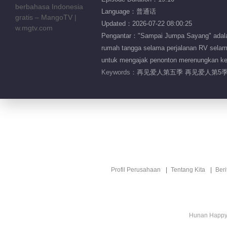
Language：普通话
Updated：2026-07-22 08:00:25
Pengantar："Sampai Jumpa Sayang" adalah
rumah tangga selama perjalanan RV selam
untuk mengajak penonton merenungkan keha
Keywords：
再见爱人第五季 再见爱人第5季
Profil Perusahaan
Tentang Kita
Ber
Hunan Happy 