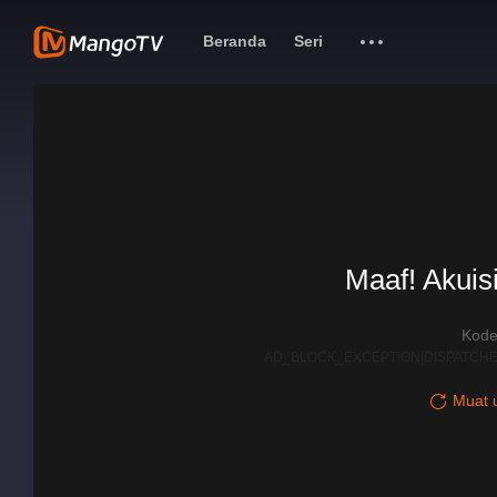
Beranda
Seri
Maaf! Akuisi
Kode
AD_BLOCK_EXCEPTION|DISPATCHE
Muat u