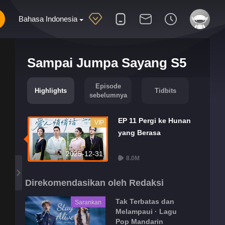
Bahasa Indonesia
Sampai Jumpa Sayang S5
Episode
Highlights
Tidbits
sebelumnya
EP 11 Pergi ke Hunan
VIP
yang Berasa
2025-12-31
8.0M
Direkomendasikan oleh Redaksi
Tak Terbatas dan
Sarankan
Melampaui · Lagu
Pop Mandarin