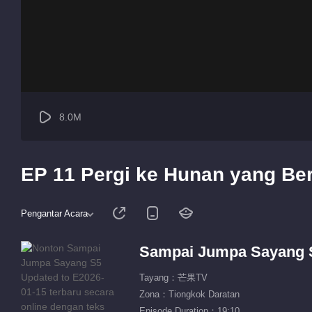
8.0M
EP 11 Pergi ke Hunan yang Be
Pengantar Acara
Sampai Jumpa Sayang 
Tayang：芒果TV
Zona：Tiongkok Daratan
Episode Duration：19:10