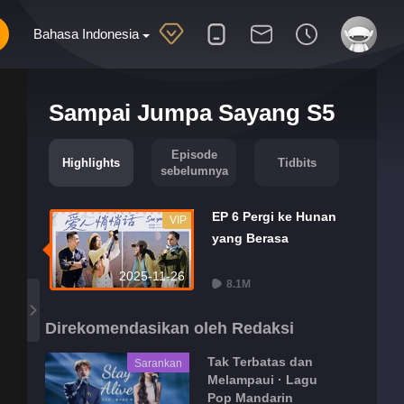
Bahasa Indonesia
Sampai Jumpa Sayang S5
Episode
Highlights
Tidbits
sebelumnya
EP 6 Pergi ke Hunan
VIP
yang Berasa
2025-11-26
8.1M
Direkomendasikan oleh Redaksi
Tak Terbatas dan
Sarankan
Melampaui · Lagu
Pop Mandarin