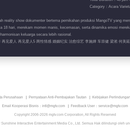
Category：Acara Variet
 reality show dokumenter bertema pernikahan produksi MangoTV yang mend
a 18 hari, merekam momen manis, kecemasan, serta dinamika emosi mereka. 
rmonisan keluarga secara lebih rasional.
 再见爱人 再见爱人5 两性情感 婚姻纪实 治愈综艺 李施嬅 车崇健 梁淞 何美延
ita Perusahaan
Pernyataan Anti-Pembajakan Tautan
Kebijakan Perlindunga
Email Kooperasi Bisnis：intl@mgtv.com
Feedback User：service@mgtv.com
Copyright 2006-2026 mgtv.com Corporation, All Rights Reserved
Sunshine Interactive Entertainment Media Co., Ltd. Semua Hak dilindungi oleh u