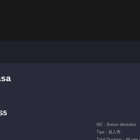
asa
S5
MC：Belum diketahui
Tipe：真人秀
Total Duration：48 jam 