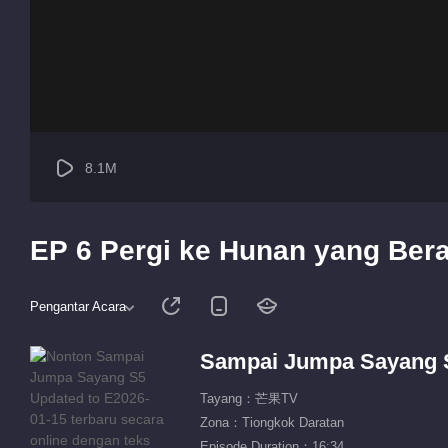
8.1M
EP 6 Pergi ke Hunan yang Ber
Pengantar Acara
Sampai Jumpa Sayang 
Tayang：芒果TV
Zona：Tiongkok Daratan
Episode Duration：16:34