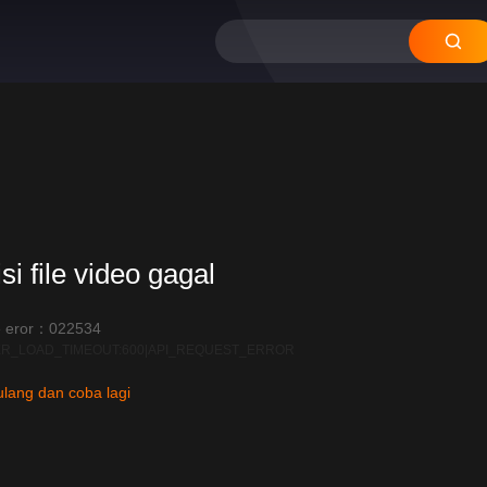
si file video gagal
 eror：022534
R_LOAD_TIMEOUT:600|API_REQUEST_ERROR
lang dan coba lagi