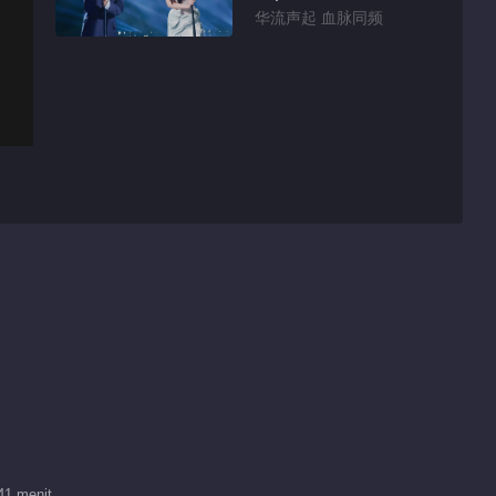
华流声起 血脉同频
41 menit