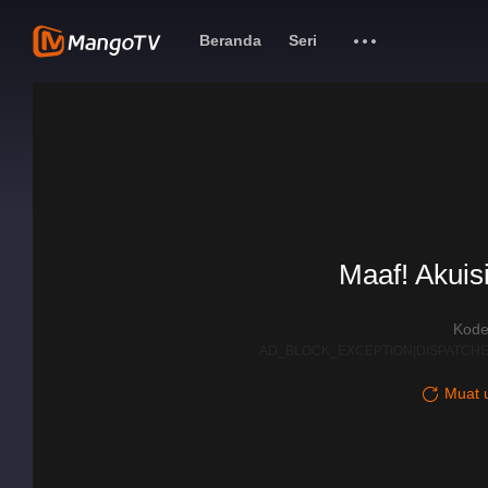
Beranda
Seri
Maaf! Akuisi
Kode
AD_BLOCK_EXCEPTION|DISPATCHE
Muat u