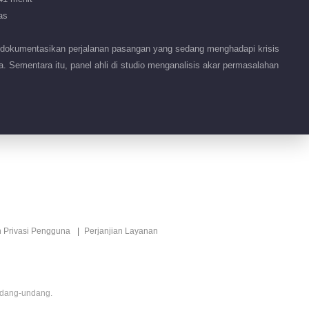
as
okumentasikan perjalanan pasangan yang sedang menghadapi krisis
Sementara itu, panel ahli di studio menganalisis akar permasalahan
n Privasi Pengguna
Perjanjian Layanan
ndang-undang.