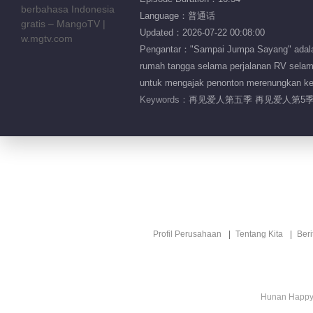
Language：普通话
Updated：2026-07-22 00:08:00
Pengantar："Sampai Jumpa Sayang" adalah
rumah tangga selama perjalanan RV selam
untuk mengajak penonton merenungkan keha
Keywords：
再见爱人第五季 再见爱人第5季
Profil Perusahaan
Tentang Kita
Ber
Hunan Happy 