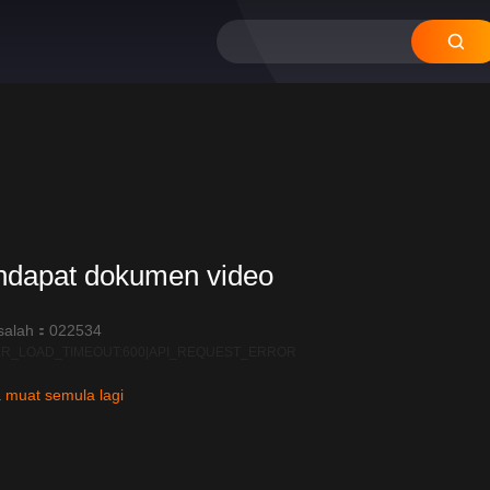
ndapat dokumen video
salah：022534
R_LOAD_TIMEOUT:600|API_REQUEST_ERROR
 muat semula lagi