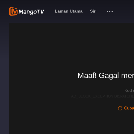
Laman Utama
Siri
Maaf! Gagal me
Kod 
AD_BLOCK_EXCEPTION|DISPATCHE
Cuba