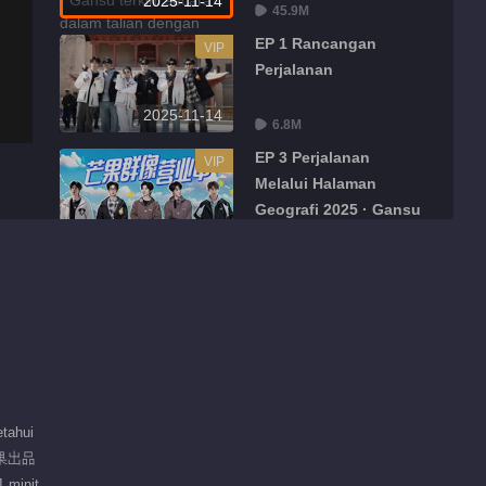
2025-11-14
45.9M
EP 1 Rancangan
VIP
Perjalanan
2025-11-14
6.8M
EP 3 Perjalanan
VIP
Melalui Halaman
Geografi 2025 · Gansu
2025-11-14
12.1M
Aspek
Video pendek EP 1 No.10
VIP
Perjalanan Melalui
Halaman Geografi 2025 ·
03:14
Gansu
Video pendek EP 1 No.9
VIP
tahui
Perjalanan Melalui
芒果出品
Halaman Geografi 2025 ·
00:21
Gansu
 minit