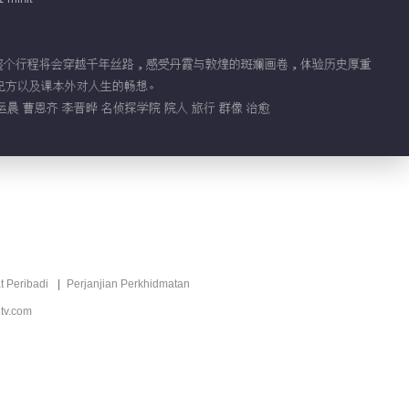
Video pendek EP 1 No.8
VIP
Perjalanan Melalui
识。整个行程将会穿越千年丝路，感受丹霞与敦煌的斑斓画卷，体验历史厚重
Halaman Geografi 2025 ·
02:11
Gansu
配方以及课本外对人生的畅想。
运晨 曹恩齐 李晋晔 名侦探学院 院人 旅行 群像 治愈
Video pendek EP 3 No.9
VIP
Perjalanan Melalui
Halaman Geografi 2025 ·
01:37
Gansu
Video pendek EP 1 No.8
VIP
Perjalanan Melalui
Halaman Geografi 2025 ·
00:32
Gansu
t Peribadi
Perjanjian Perkhidmatan
Video pendek EP 1 No.7
VIP
Perjalanan Melalui
tv.com
Halaman Geografi 2025 ·
01:07
Gansu
Video pendek EP 1 No.6
VIP
Perjalanan Melalui
Halaman Geografi 2025 ·