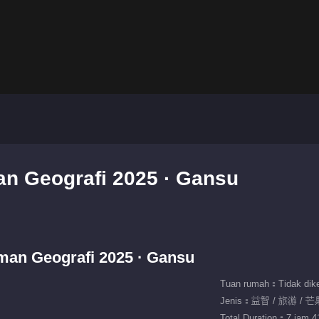
an Geografi 2025 · Gansu
aman Geografi 2025 · Gansu
Tuan rumah：Tidak dike
Jenis：益智 / 旅游 / 
Total Duration：7 jam 41