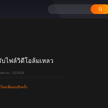
บไฟล์วิดีโอล้มเหลว
ิดพลาด：022534
R_LOAD_TIMEOUT:600|API_REQUEST_ERROR
หม่เพื่อลองอีกครั้ง