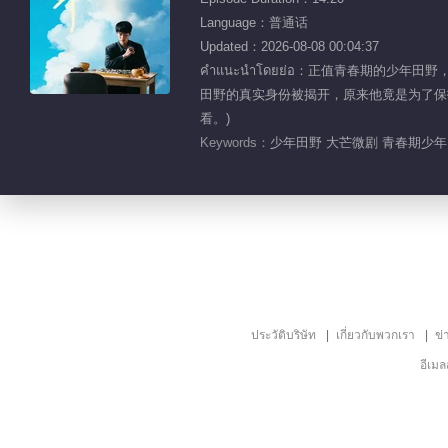
Language：普通话
Updated：2026-08-08 00:04:37
คำแนะนำโดยย่อ：正值青春期的
田野的真实身份被揭开，原来他竟是为了保护
看。)
Keywords：
少年田野 大芒微剧 青春期少年
ประวัติบริษัท
เกี่ยวกับพวกเรา
ข่
อีเม