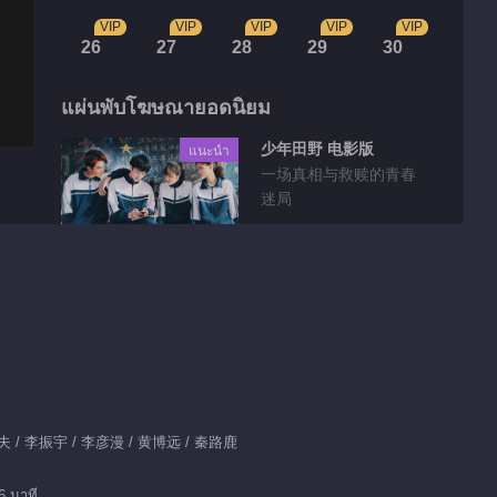
VIP
VIP
VIP
VIP
VIP
26
27
28
29
30
แผ่นพับโฆษณายอดนิยม
少年田野 电影版
แนะนำ
一场真相与救赎的青春
迷局
วิดีโอที่ตัดเลือกมา
เก็บตก EP 1 No.34 วัย
เยาว์ท้าชน
01:46
เก็บตก EP 1 No.33 วัย
夫 / 李振宇 / 李彦漫 / 黄博远 / 秦路鹿
เยาว์ท้าชน
6 นาที