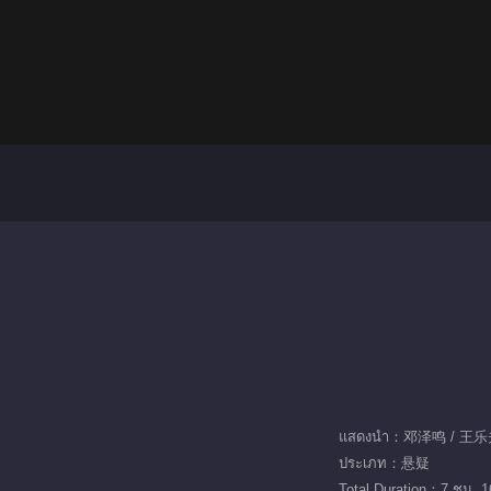
แสดงนำ：邓泽鸣 / 王乐
ประเภท：悬疑
Total Duration：7 ชม. 1