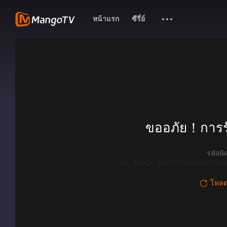
หน้าแรก
ซีรี่ย์
ขออภัย！การรั
รหัสผ
AD_BLOCK_EXCEPTION|DISPATCHE
โหลดใ