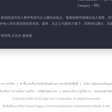
Category：ซีรี่ย์
少年田野，因深陷连环伤人事件而成为众人瞩目的焦点。随着检察官陈峰的深入调查
他人而甘愿顶罪的受害者。最终，在正义与爱的力量下，田野得以重生，而案件背
 邓泽鸣 王乐夫 秦路鹿
าวสารบริษัท
คำชี้แจงเกี่ยวกับลิงค์ต่อต้านการละเมิดลิขสิทธิ์
นโยบายคุ้มครองข้อมู
ลสำหรับการร่วมมือทางธุรกิจ：intl@mgtv.com
ผลตอบรับจากผู้ใช้งาน：service@mgt
Copyright 2006-2026 mgtv.com Corporation, All Rights Reserved
ลิขสิทธิ์ของบริษัท Hunan Happy Sunshine Interactive Entertainment Media จำกัด