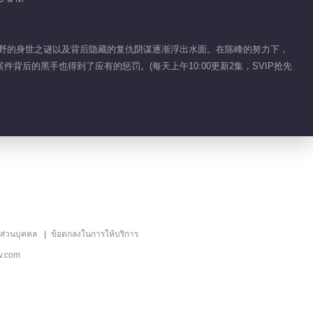
02:04
เก็บตก EP 1 No.32 วัย
，田野的身世之谜以及背后隐藏的复仇阴谋逐渐浮出水面。在陈峰的努力下，
เยาว์ท้าชน
后的黑手也得到了应有的惩罚。(每天上午10:00更新2集，SVIP抢先
01:37
เก็บตก EP 1 No.2 วัย
เยาว์ท้าชน
01:16
เก็บตก EP 1 No.3 วัย
เยาว์ท้าชน
01:25
ลส่วนบุคคล
ข้อตกลงในการให้บริการ
เก็บตก EP 1 No.5 วัย
v.com
เยาว์ท้าชน
01:04