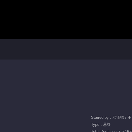
Starred by：邓泽鸣 /
Type：悬疑
Total Duration：7 h 16 