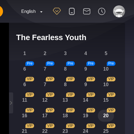
English
The Fearless Youth
1
2
3
4
5
Pre
Pre
Pre
Pre
Pre
6
7
8
9
10
VIP
VIP
VIP
VIP
VIP
6
7
8
9
10
VIP
VIP
VIP
VIP
VIP
11
12
13
14
15
VIP
VIP
VIP
VIP
VIP
16
17
18
19
20
VIP
VIP
VIP
VIP
VIP
21
22
23
24
25