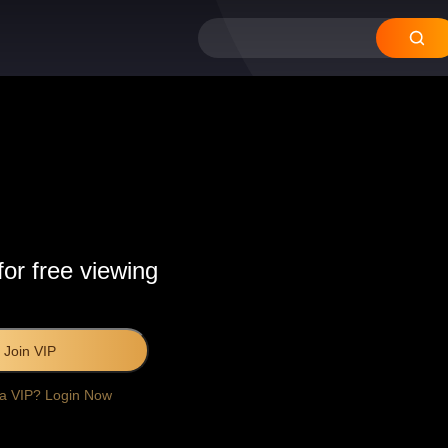
for free viewing
Join VIP
 a VIP? Login Now