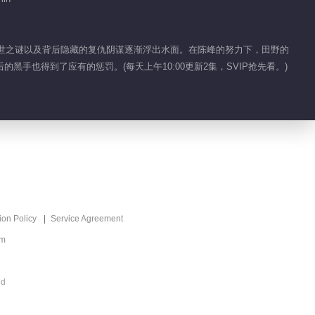
02:04
Feature EP 1 No.32
的身世之谜以及背后隐藏的复仇阴谋逐渐浮出水面。在陈峰的努力下，田野的
The Fearless Youth
也得到了应有的惩罚。(每天上午10:00更新2集，SVIP抢先看。)
01:37
Feature EP 1 No.2
The Fearless Youth
01:16
Feature EP 1 No.3
The Fearless Youth
ion Policy
Service Agreement
01:25
om
Feature EP 1 No.5
The Fearless Youth
ed
01:04