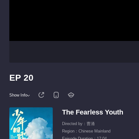
EP 20
Show Info
The Fearless Youth
Directed by：曹涌
Region：Chinese Mainland
Episode Duration：17:04