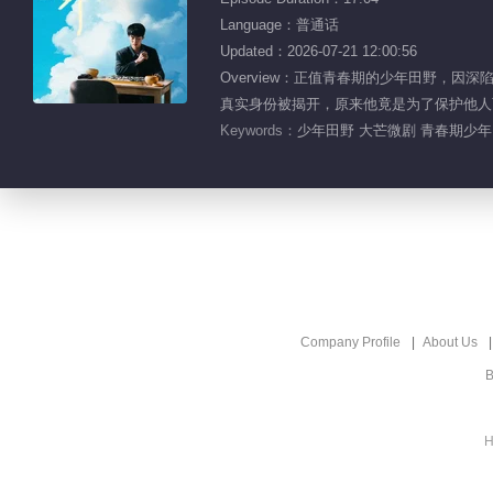
Language：普通话
Updated：2026-07-21 12:00:56
Overview：正值青春期的少年田野
真实身份被揭开，原来他竟是为了保护他人而
Keywords：
少年田野 大芒微剧 青春期少年
Company Profile
About Us
B
H