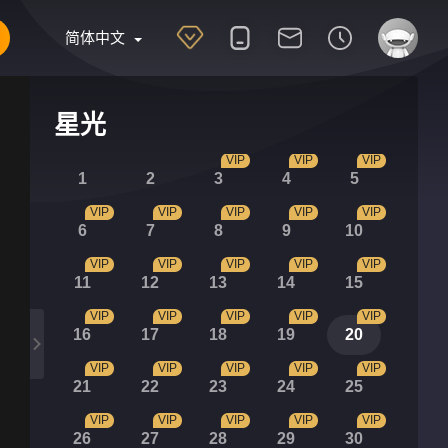
简体中文
星光
VIP
VIP
VIP
1
2
3
4
5
VIP
VIP
VIP
VIP
VIP
6
7
8
9
10
VIP
VIP
VIP
VIP
VIP
11
12
13
14
15
VIP
VIP
VIP
VIP
VIP
16
17
18
19
20
VIP
VIP
VIP
VIP
VIP
21
22
23
24
25
VIP
VIP
VIP
VIP
VIP
26
27
28
29
30