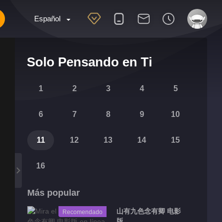
Español
Solo Pensando en Ti
1
2
3
4
5
6
7
8
9
10
11
12
13
14
15
16
Más popular
山有九色念有卿 电影
Recomendado
版