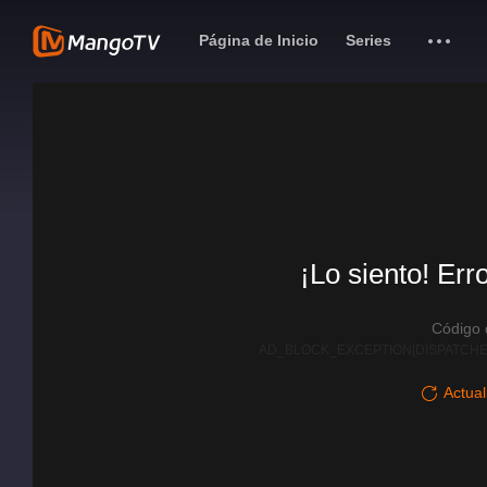
Página de Inicio
Series
¡Lo siento! Err
Código
AD_BLOCK_EXCEPTION|DISPATCHE
Actual