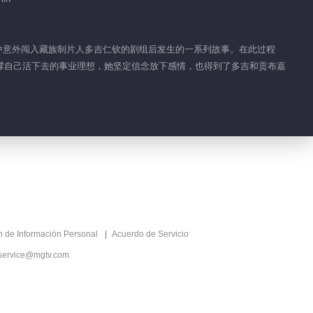
EP 1 No.1
03:00
途中意外闯入藏族制片人多吉仁钦的剧组后发生的一系列故事。在此过程
撑自己活下去的事业理想，她坚定信念放下感情，也得到了多吉和贡布嘉
ón de Información Personal
Acuerdo de Servicio
service@mgtv.com