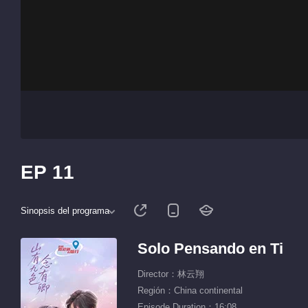
EP 11
Sinopsis del programa
Solo Pensando en Ti
Director：林云翔
Región：China continental
Episode Duration：16:08