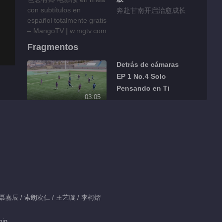
奔赴甘南开启治愈成长
Fragmentos
Detrás de cámaras
EP 1 No.4 Solo
Pensando en Ti
03:05
Detrás de cámaras
EP 1 No.3 Solo
Pensando en Ti
04:01
Detrás de cámaras
EP 1 No.2
 / 聂嘉辰 / 索朗次仁 / 王艺璇 / 李柯熠
03:00
Detrás de cámaras
min