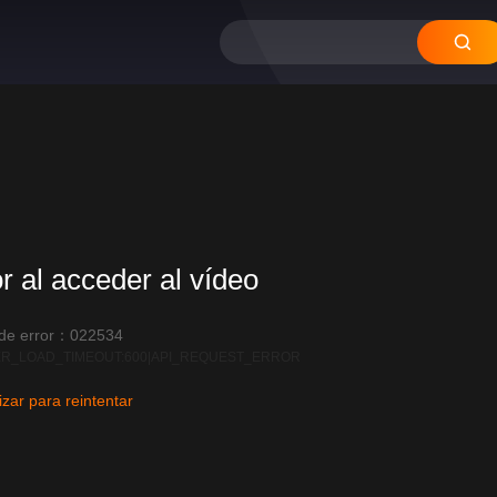
or al acceder al vídeo
 de error：022534
R_LOAD_TIMEOUT:600|API_REQUEST_ERROR
izar para reintentar