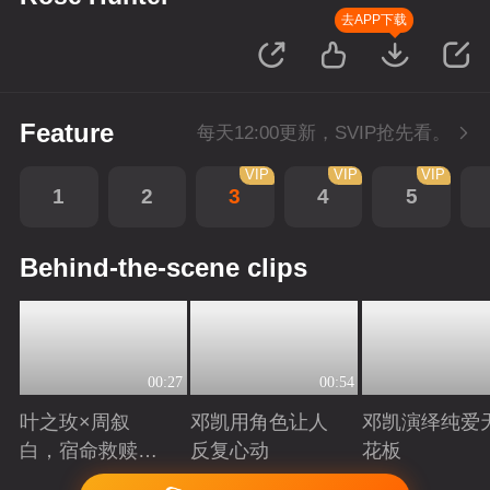
去APP下载
Feature
每天12:00更新，SVIP抢先看。
VIP
VIP
VIP
1
2
3
4
5
Behind-the-scene clips
00:27
00:54
叶之玫×周叙
邓凯用角色让人
邓凯演绎纯爱
白，宿命救赎爱
反复心动
花板
恋告急
Playing
Playing
Playing