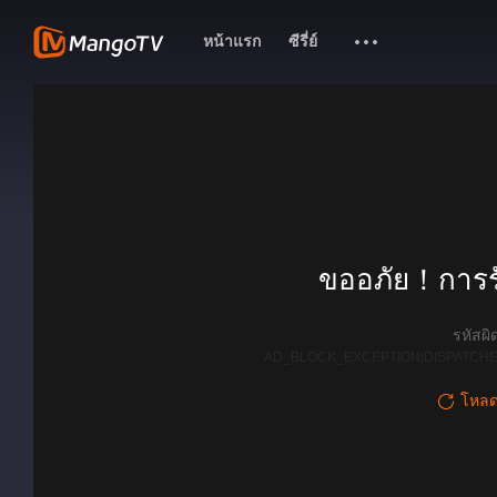
หน้าแรก
ซีรี่ย์
ขออภัย！การรั
รหัสผ
AD_BLOCK_EXCEPTION|DISPATCHE
โหลดใ