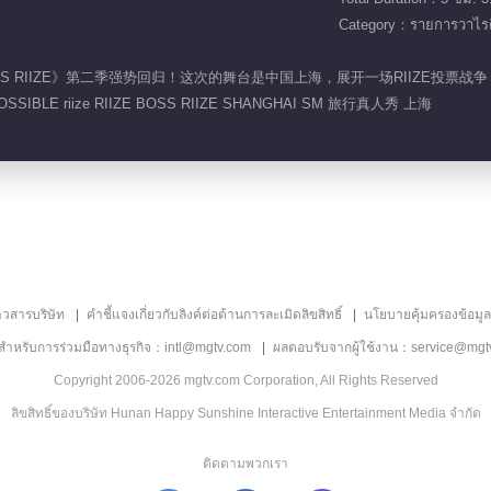
Category：รายการวาไรตี
秀《BOSS RIIZE》第二季强势回归！这次的舞台是中国上海，展开一场RIIZE投票
OSSIBLE riize RIIZE BOSS RIIZE SHANGHAI SM 旅行真人秀 上海
าวสารบริษัท
คำชี้แจงเกี่ยวกับลิงค์ต่อต้านการละเมิดลิขสิทธิ์
นโยบายคุ้มครองข้อมู
ลสำหรับการร่วมมือทางธุรกิจ：intl@mgtv.com
ผลตอบรับจากผู้ใช้งาน：service@mgt
Copyright 2006-2026 mgtv.com Corporation, All Rights Reserved
ลิขสิทธิ์ของบริษัท Hunan Happy Sunshine Interactive Entertainment Media จำกัด
ติดตามพวกเรา