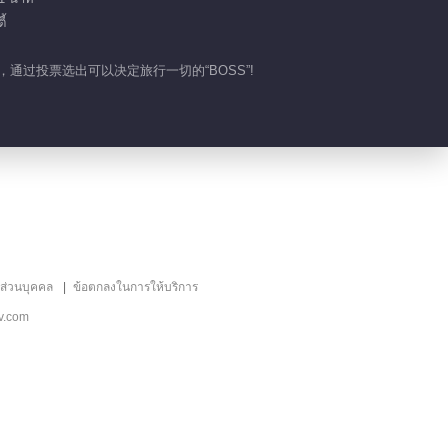
้
战争，通过投票选出可以决定旅行一切的“BOSS”!
ลส่วนบุคคล
ข้อตกลงในการให้บริการ
v.com