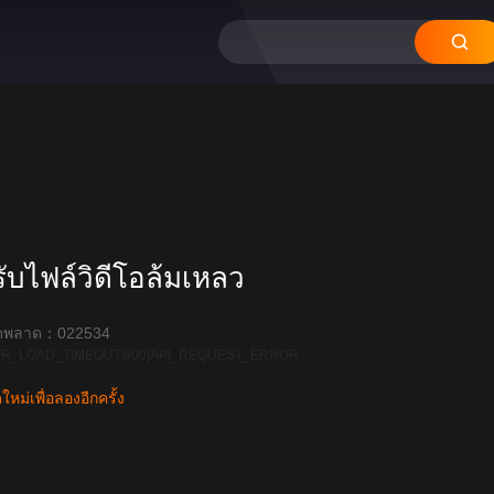
บไฟล์วิดีโอล้มเหลว
ิดพลาด：022534
R_LOAD_TIMEOUT:600|API_REQUEST_ERROR
หม่เพื่อลองอีกครั้ง