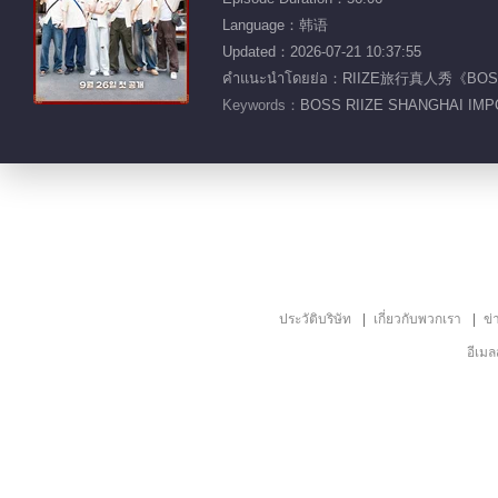
Language：韩语
Updated：2026-07-21 10:37:55
คำแนะนำโดยย่อ：RIIZE旅行真人
Keywords：
BOSS RIIZE SHANGHAI IMP
ประวัติบริษัท
เกี่ยวกับพวกเรา
ข่
อีเม