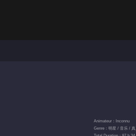
Animateur：Inconnu
Genre：明星 / 音乐 / 
Total Duration：97 h 34