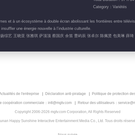
Category：Variétés
s et à un écosystème à double écran abolissant les frontières entre télévisi
nsuffler une énergie nouvelle à l’industrie culturelle.
远扬综艺 王晓亚 张雅琪 萨顶顶 蔡国庆 余笛 曹屿辰 张卓尔 陈佩贤 包美琳 薛琦
Actualités de l'entreprise
Déclaration anti-piratage
Politique de protection de
de coopération commerciale：intl@mgtv.com
Retour des utilisateurs：service@
Copyright 2006-2026 mgtv.com Corporation, All Rights Reserved
unan Happy Sunshine Interactive Entertainment Media Co., Ltd. Tous droits réserv
Nous suivre