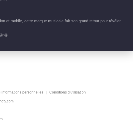
on et mobile, cette marque musicale fait son grand retour pour révéler
 谢睿
s informations personnelles
Conditions d'utilisation
mgtv.com
és