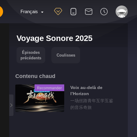
Français
Voyage Sonore 2025
Épisodes
Coulisses
précédents
Contenu chaud
Voix au-delà de
Recommander
l’Horizon
一场丝路青年互学互鉴
的音乐奇旅