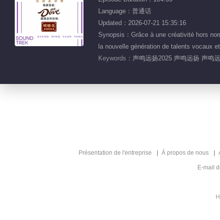
Language：普通话
Updated：2026-07-21 15:35:16
Synopsis：Grâce à une créativité hors norme
la nouvelle génération de talents vocaux et i
Keywords：
声鸣远扬2025 声鸣远扬 声鸣
Présentation de l'entreprise
À propos de nous
E-mail 
H