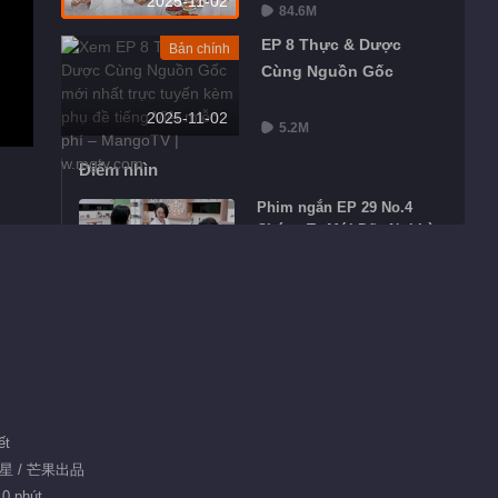
2025-11-02
84.6M
EP 8 Thực & Dược
Bản chính
Cùng Nguồn Gốc
2025-11-02
5.2M
Điểm nhìn
Phim ngắn EP 29 No.4
Chúng Ta Mới Đến Nơi Làm
Việc · Mùa Y Học Trung
00:34
Quốc
Phim ngắn EP 29 No.5
Chúng Ta Mới Đến Nơi Làm
Việc · Mùa Y Học Trung
03:00
Quốc
Phim ngắn EP 29 No.3
Chúng Ta Mới Đến Nơi Làm
ết
Việc · Mùa Y Học Trung
 明星 / 芒果出品
01:47
Quốc
10 phút