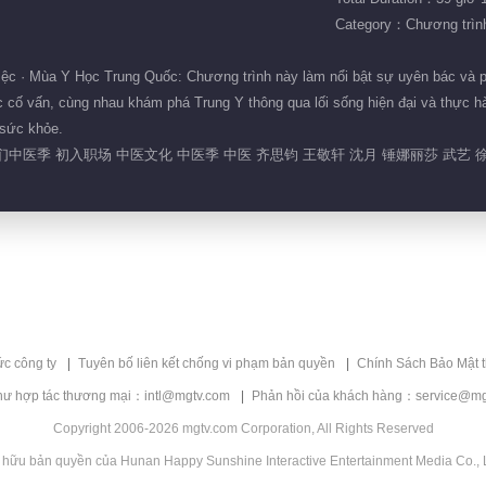
Category：Chương trình 
c · Mùa Y Học Trung Quốc: Chương trình này làm nổi bật sự uyên bác và p
 cố vấn, cùng nhau khám phá Trung Y thông qua lối sống hiện đại và thực hà
 sức khỏe.
中医季 初入职场 中医文化 中医季 中医 齐思钧 王敬轩 沈月 锤娜丽莎 武艺 
ức công ty
Tuyên bố liên kết chống vi phạm bản quyền
Chính Sách Bảo Mật 
hư hợp tác thương mại：intl@mgtv.com
Phản hồi của khách hàng：service@mg
Copyright 2006-2026 mgtv.com Corporation, All Rights Reserved
 hữu bản quyền của Hunan Happy Sunshine Interactive Entertainment Media Co., L