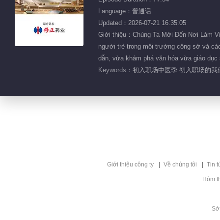
Language：普通话
Updated：2026-07-21 16:35:05
Giới thiệu：Chúng Ta Mới Đến Nơi Làm Việ
người trẻ trong môi trường công sở và các
dẫn, vừa khám phá văn hóa vừa giáo dục
Keywords：
初入职场中医季 初入职场的我们
Giới thiệu công ty
Về chúng tôi
Tin t
Hòm t
Sở