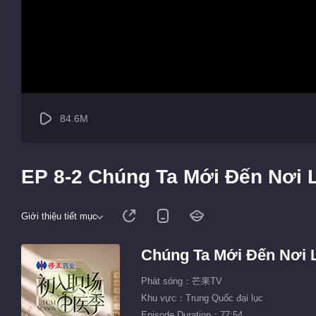
84.6M
EP 8-2 Chúng Ta Mới Đến Nơi 
Giới thiệu tiết mục
Chúng Ta Mới Đến Nơi 
Phát sóng：芒果TV
Khu vực：Trung Quốc đại lục
Episode Duration：77:54