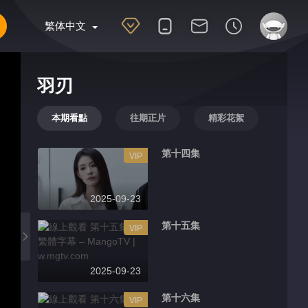
繁体中文
羽刃
本期看點
往期正片
精彩花絮
第十四集
VIP
2025-09-23
第十五集
VIP
2025-09-23
第十六集
VIP