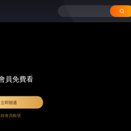
會員免費看
立即開通
登錄會員帳號