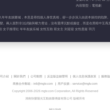
內容類型：電視劇
進入年年友娛樂城，本意是尋找個人身世真相，卻一步步深入由資本操控的陷阱
變。兩人面對非法試驗與權力脅迫，沒有選擇沉默或服從，而是在黑暗中互爲
短剧 女子推理社 年年友娱乐城 女性互助 双女主 刘迎迎 女性悬疑 羽刃
司介紹
關於我們
公司動態
反盜版盜鏈聲明
個人信息保護政策
服務協
商務合作郵箱：intl@mgtv.com
用戶反饋：service@mgtv.com
Copyright 2006-2026 mgtv.com Corporation, All Rights Reserved
湖南快樂陽光互動娛樂傳媒有限公司 版權所有
關注我們