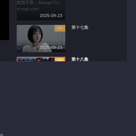
2025-09-23
第十七集
VIP
2025-09-23
第十八集
VIP
2025-09-23
第十九集
VIP
2025-09-23
第二十集
VIP
分鐘