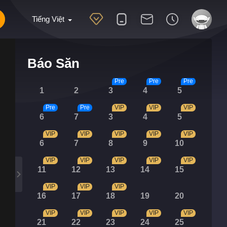
Tiếng Việt
Báo Săn
Pre
Pre
Pre
1
2
3
4
5
Pre
Pre
VIP
VIP
VIP
6
7
3
4
5
VIP
VIP
VIP
VIP
VIP
6
7
8
9
10
VIP
VIP
VIP
VIP
VIP
11
12
13
14
15
VIP
VIP
VIP
16
17
18
19
20
VIP
VIP
VIP
VIP
VIP
21
22
23
24
25