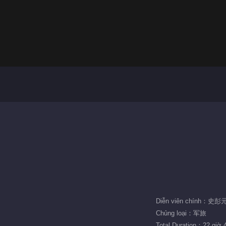
Chủng loại：军旅
Total Duration：22 giờ 