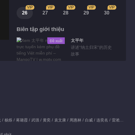
VIP
VIP
VIP
VIP
VIP
26
27
28
29
30
Biên tập giới thiệu
太平年
Đề xuất
讲述“纳土归宋”的历史
故事
Highlights
Tin bên lề EP 1
No.47 Báo Săn
03:49
Tin bên lề EP 1
Diễn viên chính：史彭元 / 杨烁 / 蒋璐霞 / 武强 / 黄奕 / 袁文康 / 周惠林 / 白威 / 连奕名 / 雷淞然 / 袁大森 / 梁浩川
No.46 Báo Săn
44 phút