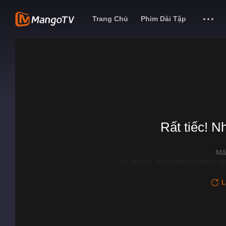
Trang Chủ
Phim Dài Tập
Rất tiếc! N
Mã
AD_BLOCK_EXCEPTION|DISPATCHE
L