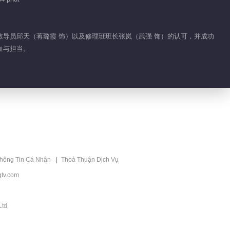
00:43
Phim ngắn EP 30
）、教导员邱天（蒋璐霞 饰）以及修理班班长张岚（武强 饰）的认可，并成功
No.4 Báo Săn
血与担当。
01:10
Phim ngắn EP 30
No.5 Báo Săn
01:27
Phim ngắn EP 30
No.6 Báo Săn
thông Tin Cá Nhân
Thoả Thuận Dịch Vụ
01:29
tv.com
Phim ngắn EP 28
No.5 Báo Săn
td.
01:29