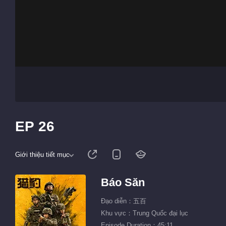
EP 26
Giới thiệu tiết mục
Báo Săn
Đạo diễn：五百
Khu vực：Trung Quốc đại lục
Episode Duration：45:11