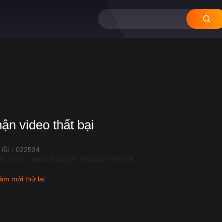
hận video thất bại
 lỗi：022534
R_LOAD_TIMEOUT:600|API_REQUEST_ERROR
àm mới thử lại