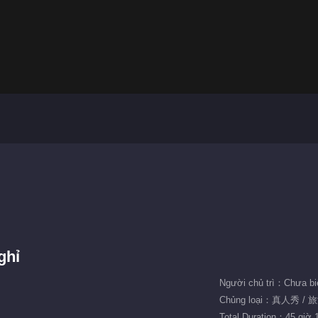
ghỉ
Người chủ trì：Chưa bi
Chủng loại：真人秀 / 
Total Duration：45 giờ 