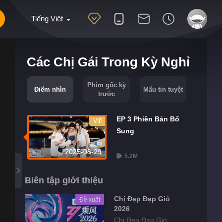
Tiếng Việt
Các Chị Gái Trong Kỳ Nghỉ
Phim gốc kỳ
Điểm nhìn
Mẩu tin tuyệt
trước
EP 3 Phiên Bản Bổ
VIP
Sung
2025-08-29
5.2M
Biên tập giới thiệu
Chị Đẹp Đạp Gió
Đề xuất
2026
Chị Đẹp Đạp Gió