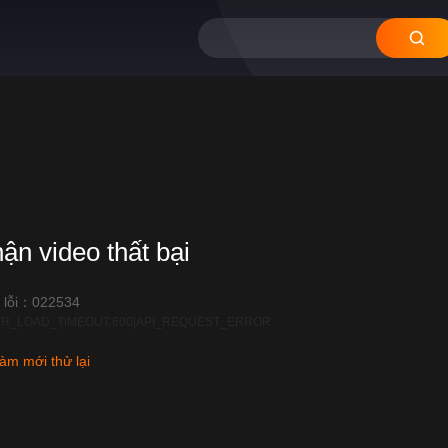
hận video thất bại
 lỗi：022534
R_LOAD_TIMEOUT:600|API_REQUEST_ERROR
àm mới thử lại