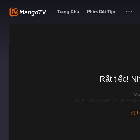
Trang Chủ
Phim Dài Tập
Rất tiếc! N
Mã
AD_BLOCK_EXCEPTION|DISPATCHE
L