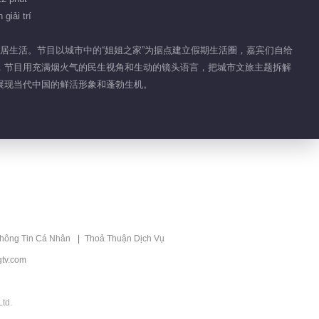
giải trí
期群居生活。节目以城市中的“姐姐之家”为据点建立假期生活圈，嘉宾们自给
，节目用充满烟火气的民生视角和生动的镜头语言，把城市文旅主题拆解
展现当代中国的鲜活形象和蓬勃生机。
thông Tin Cá Nhân
Thoả Thuận Dịch Vụ
tv.com
td.