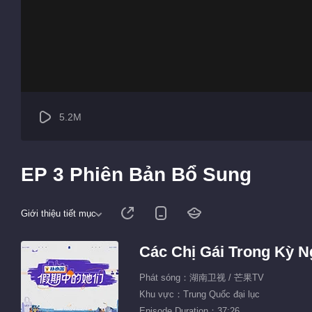
5.2M
EP 3 Phiên Bản Bổ Sung
Giới thiệu tiết mục
Các Chị Gái Trong Kỳ N
Phát sóng：湖南卫视 / 芒果TV
Khu vực：Trung Quốc đại lục
Episode Duration：37:26