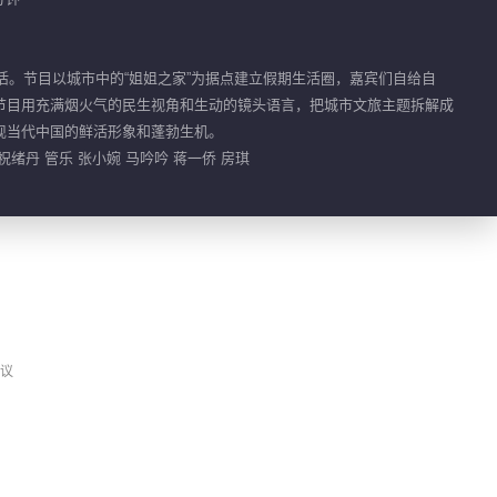
02:56
活。节目以城市中的“姐姐之家”为据点建立假期生活圈，嘉宾们自给自
小编热推
节目用充满烟火气的民生视角和生动的镜头语言，把城市文旅主题拆解成
乘风2026
荐
现当代中国的鲜活形象和蓬勃生机。
女性文化交流与音乐竞
祝绪丹 管乐 张小婉 马吟吟 蒋一侨 房琪
演综艺节目
议