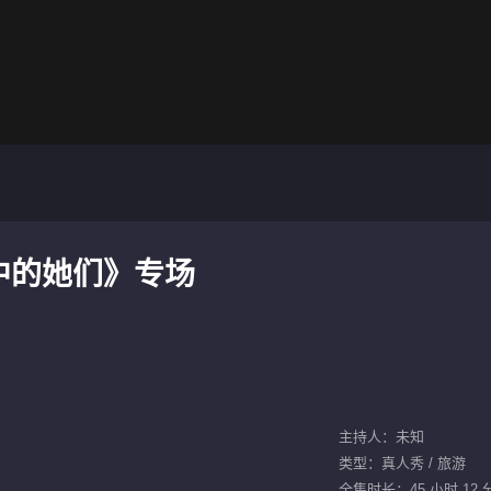
中的她们》专场
主持人：未知
类型：真人秀 / 旅游
全集时长：45 小时 12 