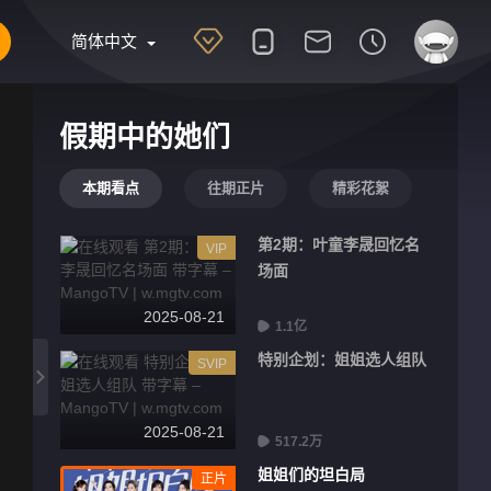
简体中文
假期中的她们
本期看点
往期正片
精彩花絮
第2期：叶童李晟回忆名
VIP
场面
2025-08-21
1.1亿
特别企划：姐姐选人组队
SVIP
2025-08-21
517.2万
姐姐们的坦白局
正片