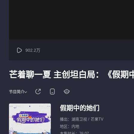
902.2万
芒着聊一夏 主创坦白局：《假期
节目简介
假期中的她们
播出：湖南卫视 / 芒果TV
地区：内地
本集时长：76:07