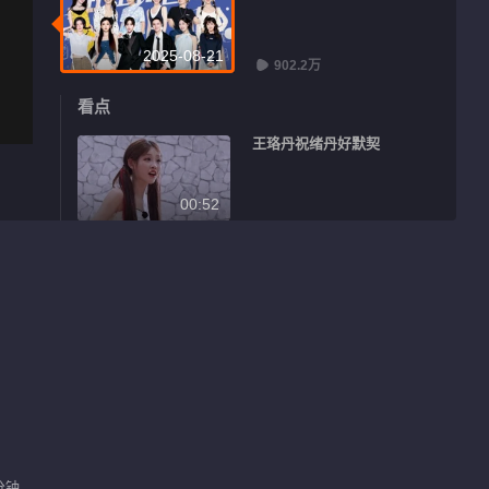
2025-08-21
902.2万
看点
王珞丹祝绪丹好默契
00:52
张小婉吴宣仪你们快收手吧
00:50
叶童邓萃雯18年前港剧演闺蜜
00:56
姐姐们哪来的这么多梗
分钟