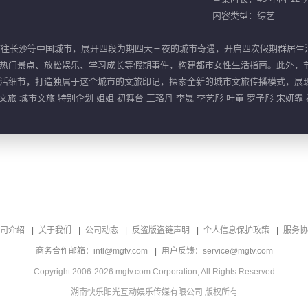
内容类型：综艺
宾前往长沙等中国城市，展开四段为期四天三夜的城市奇遇，开启四次假期群居生
热门景点、放松娱乐、学习成长等假期事件，构建都市女性生活指南。此外，
活细节，打造独属于这个城市的文旅印记，探索全新的城市文旅传播模式，展
旅 城市文旅 特别企划 姐姐 初舞台 王珞丹 李晟 李艺彤 叶童 罗予彤 宋妍霏 
司介绍
关于我们
公司动态
反盗版盗链声明
个人信息保护政策
服务协
商务合作邮箱：intl@mgtv.com
用户反馈：service@mgtv.com
Copyright 2006-2026 mgtv.com Corporation, All Rights Reserved
湖南快乐阳光互动娱乐传媒有限公司 版权所有