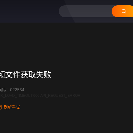
频文件获取失败
码：022534
R_LOAD_TIMEOUT:600|API_REQUEST_ERROR
刷新重试