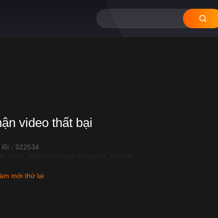
hận video thất bại
 lỗi：022534
R_LOAD_TIMEOUT:600|API_REQUEST_ERROR
àm mới thử lại