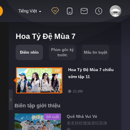
Tiếng Việt
Hoa Tỷ Đệ Mùa 7
Phim gốc kỳ
Điểm nhìn
Mẩu tin tuyệt
trước
Hoa Tỷ Đệ Mùa 7 chiếu
VIP
sớm tập 11
2025-10-17
21.9M
Biên tập giới thiệu
Quê Nhà Vui Vẻ
Đề xuất
老友轻松慢旅居纪实体
验