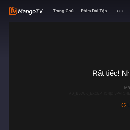
Trang Chủ
Phim Dài Tập
Rất tiếc! N
Mã
AD_BLOCK_EXCEPTION|DISPATCHE
L