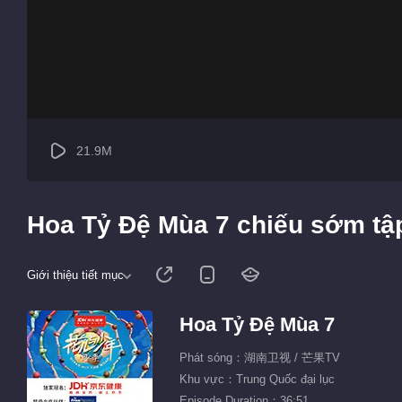
21.9M
Hoa Tỷ Đệ Mùa 7 chiếu sớm tậ
Giới thiệu tiết mục
Hoa Tỷ Đệ Mùa 7
Phát sóng：湖南卫视 / 芒果TV
Khu vực：Trung Quốc đại lục
Episode Duration：36:51