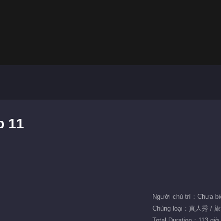
p 11
Người chủ trì：Chưa bi
Chủng loại：真人秀 / 
Total Duration：113 giờ