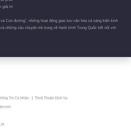
giải trí
i và Con đường”, những hoạt động giao lưu văn hóa và sáng kiến kinh
à những câu chuyện trẻ trung về hành trình Trung Quốc kết nối với
thông Tin Cá Nhân
Thoả Thuận Dịch Vụ
tv.com
td.