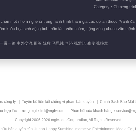
Category：Chương trình 
o chân một nhóm nghệ sĩ trong hành trình tham gia các dự án thuộc “Vành đa
m khắc họa sinh động tinh thần làm việc nhóm, cộng đồng chung vận mệnh v
带一路 中外交流 那英 陈数 马思纯 李沁 张雅琪 龚俊 张晚意
ức công ty
Tuyên bố liên kết chống vi phạm bản quyền
Chính Sách Bảo Mật 
hư hợp tác thương mại：intl@mgtv.com
Phản hồi của khách hàng：service@mg
Copyright 2006-2026 mgtv.com Corporation, All Rights Reserved
 hữu bản quyền của Hunan Happy Sunshine Interactive Entertainment Media Co., L