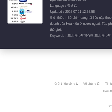
Language：普通话
Updated：2026-07-21 12:55:58
Giới thiệu：Bộ phim dạng tài liệu này the
doanh của Hoa kiều ở nước ngoài. Tác phẩ
thế giới.
Keywords：
花儿与少年同心季 花儿与少年 一
Giới thiệu công ty
Về chúng tôi
Tin t
Hòm t
Sở