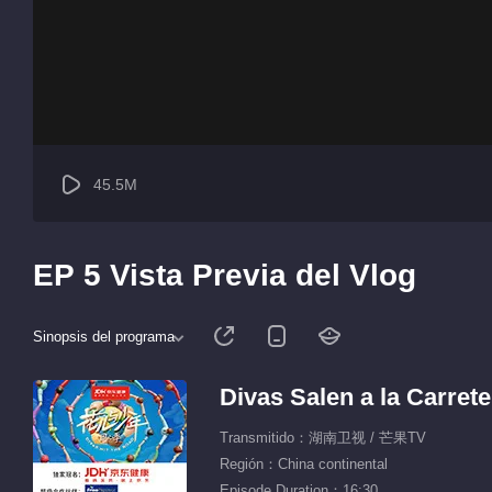
45.5M
EP 5 Vista Previa del Vlog
Sinopsis del programa
Divas Salen a la Carret
Transmitido：湖南卫视 / 芒果TV
Región：China continental
Episode Duration：16:30