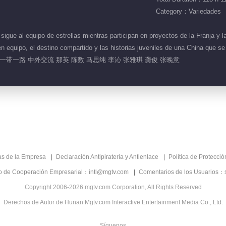
Category：Variedades
igue al equipo de estrellas mientras participan en proyectos de la Franja y la
 en equipo, el destino compartido y las historias juveniles de una China que 
带一路 中外交流 那英 陈数 马思纯 李沁 张雅琪 龚俊 张晚意
as de la Empresa
Declaración Antipiratería y Antienlace
Política de Protecci
co de Cooperación Empresarial：intl@mgtv.com
Comentarios de los Usuarios：
Copyright 2006-2026 mgtv.com Corporation, All Rights Reserved
Derechos de Autor de Hunan Mgtv.com Interactive Entertainment Media Co., Ltd.
Síguenos