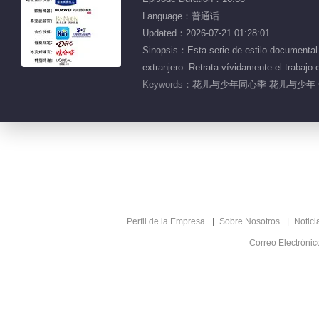
Language：普通话
Updated：2026-07-21 01:28:01
Sinopsis：Esta serie de estilo documental s
extranjero. Retrata vívidamente el trabajo
Keywords：
花儿与少年同心季 花儿与少年 一
Perfil de la Empresa
Sobre Nosotros
Notici
Correo Electróni