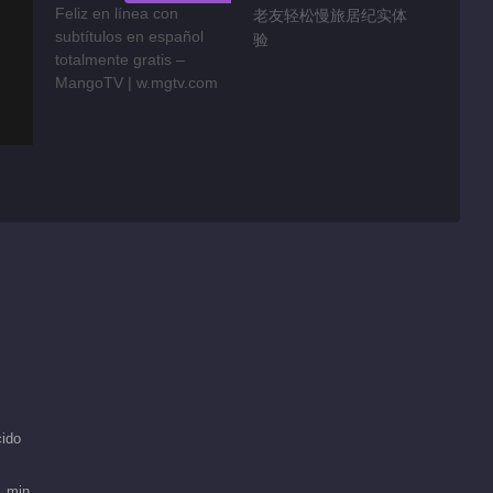
老友轻松慢旅居纪实体
验
ido
1 min