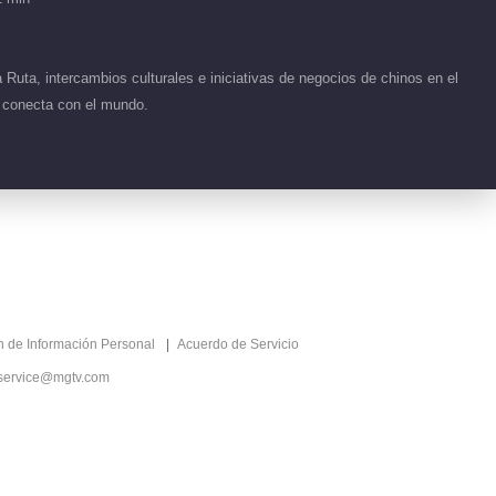
 Ruta, intercambios culturales e iniciativas de negocios de chinos en el
se conecta con el mundo.
ón de Información Personal
Acuerdo de Servicio
service@mgtv.com