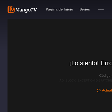
Página de Inicio
Series
¡Lo siento! Err
Código
AD_BLOCK_EXCEPTION|DISPATCHE
Actual