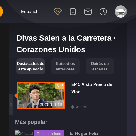
Español
Divas Salen a la Carretera ·
Corazones Unidos
Destacados de
Episodios
Detrás de
este episodio
anteriores
escenas
EP 5 Vista Previa del
VIP
Vlog
2025-08-18
45.5M
Más popular
El Hogar Feliz
Recomendado