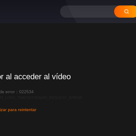
or al acceder al vídeo
 de error：022534
R_LOAD_TIMEOUT:600|API_REQUEST_ERROR
izar para reintentar