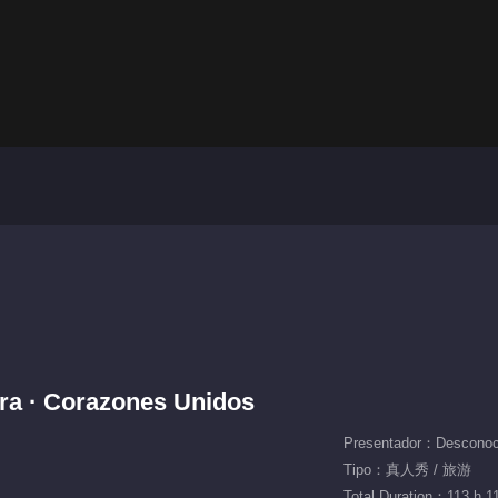
era · Corazones Unidos
Presentador：Desconoc
Tipo：真人秀 / 旅游
Total Duration：113 h 1