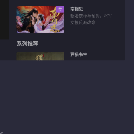
南相思
荐
新婚夜弹幕预警，将军
女投反派改命
系列推荐
狸猫书生
3.6亿
花絮片段
双穿探案！王一舟解鑫
豪《狸猫书生2》现代
副本开启
01:33
梦幻联动！《狸猫书生
分钟