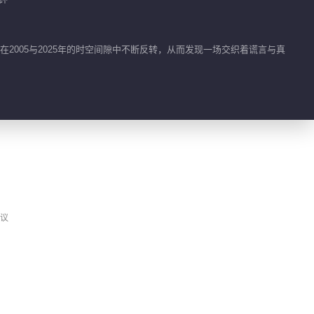
2》X《向往的生活》
02:03
005与2025年的时空间隙中不断反转，从而发现一场交织着谎言与真
《密逃》NPC校园重
逢！《狸猫书生2》高
能探案
01:22
“狸”不开的幕后趣事
09:43
双子探案！《狸猫书生
议
2》奇幻追凶
00:51
双时空探案！陶然狸猫
发现穿越关键