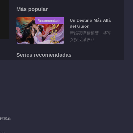
Más popular
Un Destino Más Allá
Recomendado
del Guion
新婚夜弹幕预警，将军
女投反派改命
Series recomendadas
El Estudiante Gato
Leopardo
355.2M
Fragmentos
Detrás de cámaras
EP 1 No.17 El
/ 解鑫豪
Estudiante Gato
01:33
Leopardo 2
min