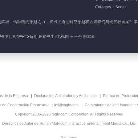
Category：Series
部的嘉宾阵容，借狸猫的穿越之力，双男主通过时空穿越将古装奇幻与现代校园案件串
芒短剧 狸猫书生2短剧 狸猫书生2电视剧 王一舟 解鑫豪
as de la Empresa
Declaración Antipiratería y Antienlace
Política de Protecci
co de Cooperación Empresarial：intl@mgtv.com
Comentarios de los Usuarios：
Copyright 2006-2026 mgtv.com Corporation, All Rights Reserved
Derechos de Autor de Hunan Mgtv.com Interactive Entertainment Media Co., Ltd.
Síguenos