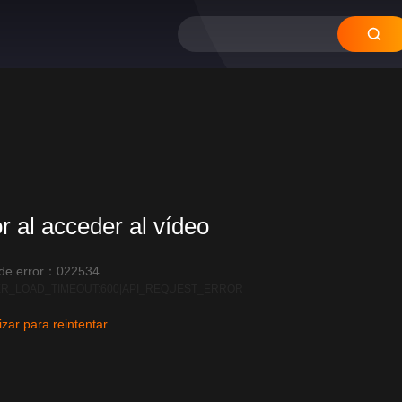
or al acceder al vídeo
 de error：022534
R_LOAD_TIMEOUT:600|API_REQUEST_ERROR
izar para reintentar