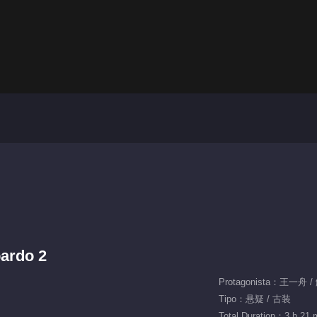
pardo 2
Protagonista：王一舟 
Tipo：悬疑 / 古装
Total Duration：3 h 21 