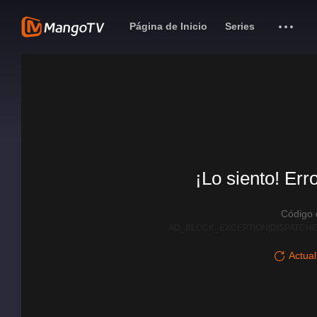
Página de Inicio
Series
¡Lo siento! Err
Código
AD_BLOCK_EXCEPTION|DISPATCHE
Actual