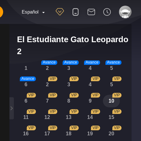
Español
El Estudiante Gato Leopardo
2
Avance
Avance
Avance
Avance
1
2
3
4
5
Avance
VIP
VIP
VIP
VIP
6
2
3
4
5
VIP
VIP
VIP
VIP
VIP
6
7
8
9
10
VIP
VIP
VIP
VIP
VIP
11
12
13
14
15
VIP
VIP
VIP
VIP
VIP
16
17
18
19
20