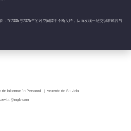
Detrás de cámaras
EP 1 No.16 El
Estudiante Gato
联，在2005与2025年的时空间隙中不断反转，从而发现一场交织着谎言与
02:03
Leopardo 2
Detrás de cámaras
EP 1 No.15 El
Estudiante Gato
01:22
Leopardo 2
Detrás de cámaras
EP 1 No.14 El
Estudiante Gato
09:43
Leopardo 2
ón de Información Personal
Acuerdo de Servicio
Detrás de cámaras
service@mgtv.com
EP 1 No.13 El
Estudiante Gato
00:51
Leopardo 2
Detrás de cámaras