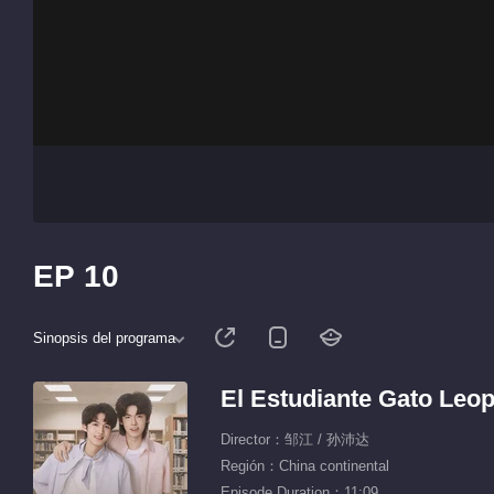
EP 10
Sinopsis del programa
El Estudiante Gato Leo
Director：邹江 / 孙沛达
Región：China continental
Episode Duration：11:09