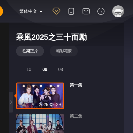
繁体中文
乘風2025之三十而勵
往期正片
精彩花絮
10
09
08
第一集
2025-09-29
第二集