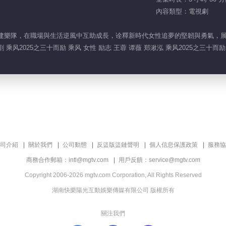
內容類型：電視劇
組建樂隊，在職場與生活逆風中互助成長，诠釋新時代女性追夢的堅韌與勇氣，
剧 乘风2025之三十而励 乘风 女性 励志 王蓉 谭薇 郑湫泓 乘风2025之三十而励
司介紹
關於我們
公司動態
反盜版盜鏈聲明
個人信息保護政策
服務協
商務合作郵箱：intl@mgtv.com
用戶反饋：service@mgtv.com
Copyright 2006-2026 mgtv.com Corporation, All Rights Reserved
湖南快樂陽光互動娛樂傳媒有限公司 版權所有
關注我們