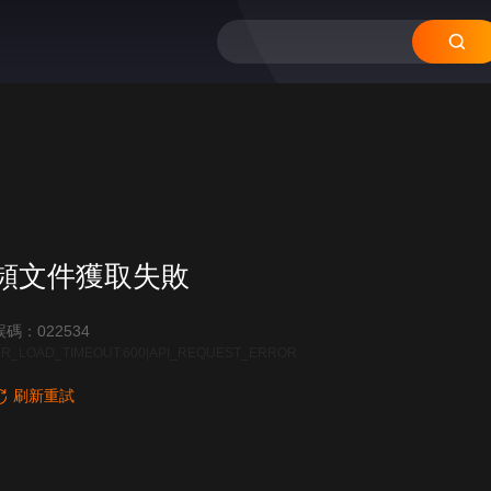
頻文件獲取失敗
碼：022534
R_LOAD_TIMEOUT:600|API_REQUEST_ERROR
刷新重試