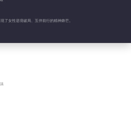
第七集
VIP
展現了女性逆境破局、互伴前行的精神鋒芒。
2025-09-30
第八集
VIP
2025-09-30
小編熱推
乘風2025之三十而勵
議
薦
電影版
三十而勵，逆風盛放