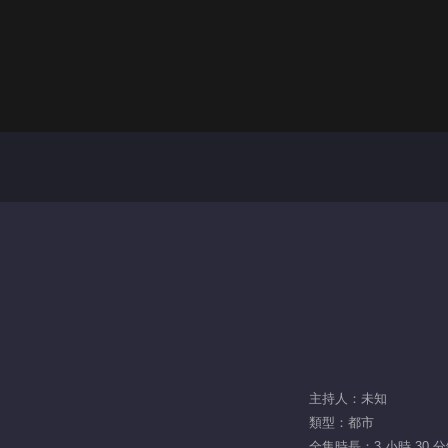
主持人：未知
類型：都市
全集時長：3 小時 30 