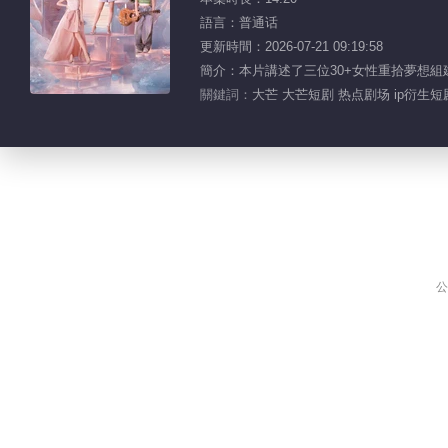
語言：普通话
更新時間：2026-07-21 09:19:58
簡介：本片講述了三位30+女性重拾夢想
關鍵詞：
大芒 大芒短剧 热点剧场 ip衍生短
公