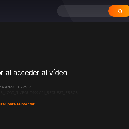
or al acceder al vídeo
 de error：022534
R_LOAD_TIMEOUT:600|API_REQUEST_ERROR
izar para reintentar