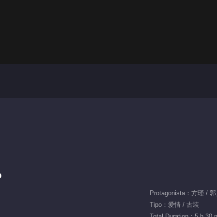
o
Protagonista：方瑾 /
Tipo：爱情 / 古装
Total Duration：5 h 30 