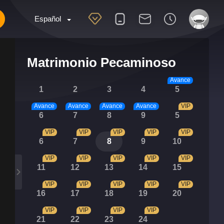
Español
Matrimonio Pecaminoso
Avance
1
2
3
4
5
Avance
Avance
Avance
Avance
VIP
6
7
8
9
5
VIP
VIP
VIP
VIP
VIP
6
7
8
9
10
VIP
VIP
VIP
VIP
VIP
11
12
13
14
15
VIP
VIP
VIP
VIP
VIP
16
17
18
19
20
VIP
VIP
VIP
VIP
21
22
23
24