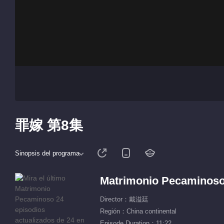
罪嫁 第8集
Sinopsis del programa
Matrimonio Pecaminos
Director：戴溢廷
Región：China continental
Episode Duration：11:22