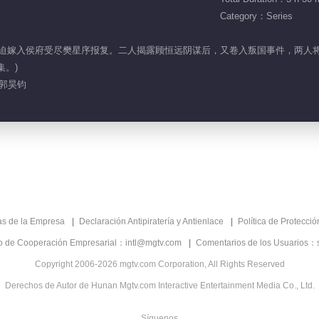
Category：Series
罪，被迫嫁入侯府受尽樊星序报复。二人揭露顾恒远阴谋后，又卷入叛国事件，两
集。)
 郭昊钧
as de la Empresa
Declaración Antipiratería y Antienlace
Política de Protecci
co de Cooperación Empresarial：intl@mgtv.com
Comentarios de los Usuarios：
Copyright 2006-2026 mgtv.com Corporation, All Rights Reserved
Derechos de Autor de Hunan Mgtv.com Interactive Entertainment Media Co., Ltd.
Síguenos