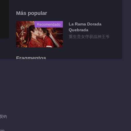
Más popular
La Rama Dorada
Recomendado
Quebrada
重生贵女俘获战神王爷
Fragmentos
Detrás de cámaras
EP 1 No.5
Matrimonio
00:31
Pecaminoso
Detrás de cámaras
EP 1 No.6
Matrimonio
 郭昊钧
00:50
Pecaminoso
Detrás de cámaras
min