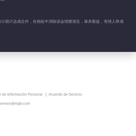
EP 1 No.7
Matrimonio
00:20
Pecaminoso
人将计就计达成合作，在相处中消除误会情愫渐生，诛杀叛徒，有情人终成
Detrás de cámaras
EP 1 No.8
Matrimonio
00:41
Pecaminoso
Detrás de cámaras
EP 1 No.9
Matrimonio
00:15
Pecaminoso
Detrás de cámaras
ón de Información Personal
Acuerdo de Servicio
EP 1 No.10
service@mgtv.com
Matrimonio
00:38
Pecaminoso
Detrás de cámaras
EP 1 No.11