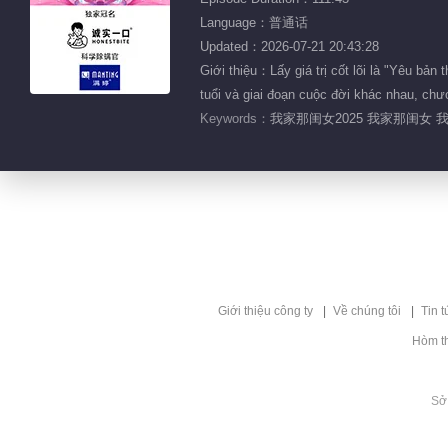
Language：普通话
Updated：2026-07-21 20:43:28
Giới thiệu：Lấy giá trị cốt lõi là "Yêu bả
tuổi và giai đoạn cuộc đời khác nhau, ch
Keywords：
我家那闺女2025 我家那闺女 
Giới thiệu công ty
Về chúng tôi
Tin t
Hòm t
Sở