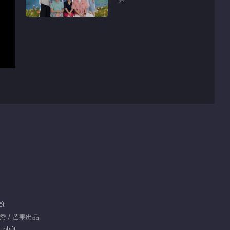
ết
真人秀 / 芒果出品
1 phút