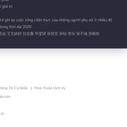
giải trí
cách ghi lại cuộc sống chân thực của những người phụ nữ ở nhiều độ
rong thời đại 2025!
刘思远 王艺妍妤 拉宏桑 毕雯珺 张笑安 孙怡 管乐 张子涵 苏晓彤
thông Tin Cá Nhân
Thoả Thuận Dịch Vụ
tv.com
td.