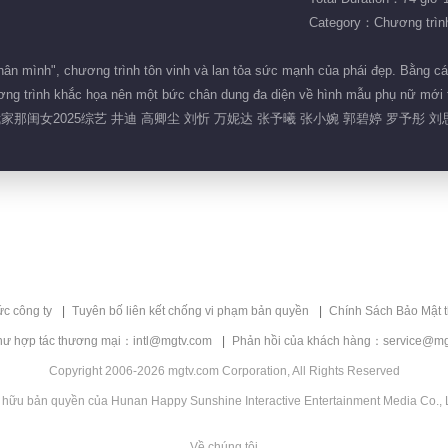
Category：Chương trình 
n thân mình", chương trình tôn vinh và lan tỏa sức mạnh của phái đẹp. Bằng 
ương trình khắc họa nên một bức chân dung đa diện về hình mẫu phụ nữ mới t
我家那闺女2025综艺 井迪 高卿尘 刘忻 万妮达 张予曦 张小婉 郭碧婷 罗予彤 
ức công ty
Tuyên bố liên kết chống vi phạm bản quyền
Chính Sách Bảo Mật 
hư hợp tác thương mại：intl@mgtv.com
Phản hồi của khách hàng：service@mg
Copyright 2006-2026 mgtv.com Corporation, All Rights Reserved
 hữu bản quyền của Hunan Happy Sunshine Interactive Entertainment Media Co., L
Về chúng tôi