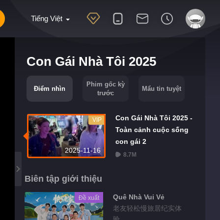
Tiếng Việt
Con Gái Nhà Tôi 2025
Phim gốc kỳ
Điểm nhìn
Mẩu tin tuyệt
trước
Con Gái Nhà Tôi 2025 -
VIP
Toàn cảnh cuộc sống
con gái 2
2025-11-16
8.7M
Biên tập giới thiệu
Quê Nhà Vui Vẻ
Đề xuất
老友轻松慢旅居纪实体
验