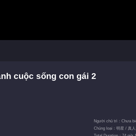
ảnh cuộc sống con gái 2
Người chủ trì：Chưa bi
Chủng loại：明星 / 
Total Duration：74 giờ 