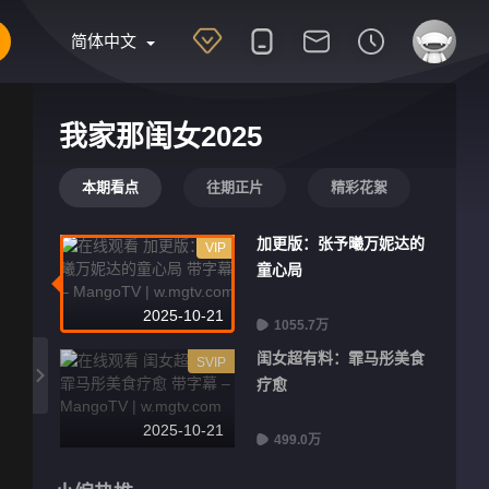
简体中文
我家那闺女2025
本期看点
往期正片
精彩花絮
加更版：张予曦万妮达的
VIP
童心局
2025-10-21
1055.7万
闺女超有料：霏马彤美食
SVIP
疗愈
2025-10-21
499.0万