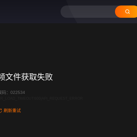
频文件获取失败
码：022534
R_LOAD_TIMEOUT:600|API_REQUEST_ERROR
刷新重试