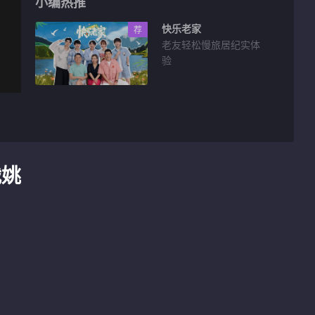
小编热推
快乐老家
荐
老友轻松慢旅居纪实体
验
战姚