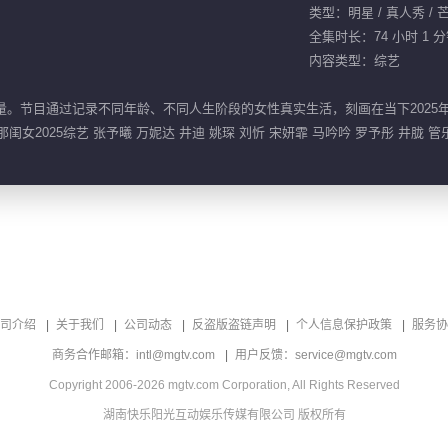
类型：明星 / 真人秀 /
全集时长：74 小时 1 
内容类型：综艺
量。节目通过记录不同年龄、不同人生阶段的女性真实生活，刻画在当下2025
那闺女2025综艺 张予曦 万妮达 井迪 姚琛 刘忻 宋妍霏 马吟吟 罗予彤 井胧 管
司介绍
关于我们
公司动态
反盗版盗链声明
个人信息保护政策
服务协
商务合作邮箱：intl@mgtv.com
用户反馈：service@mgtv.com
Copyright 2006-2026 mgtv.com Corporation, All Rights Reserved
湖南快乐阳光互动娱乐传媒有限公司 版权所有