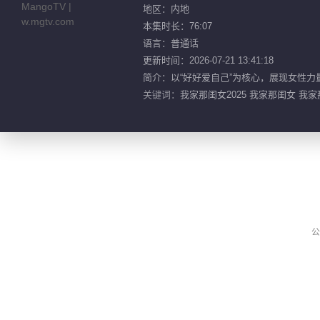
地区：内地
本集时长：76:07
语言：普通话
更新时间：2026-07-21 13:41:18
简介：以“好好爱自己”为核心，展现女性力
关键词：
我家那闺女2025 我家那闺女 我家
公