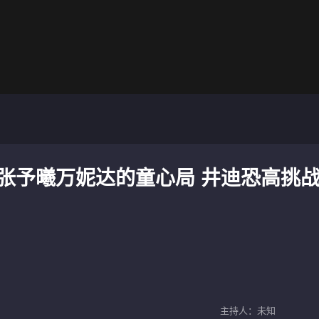
期：张予曦万妮达的童心局 井迪恐高挑
主持人：未知