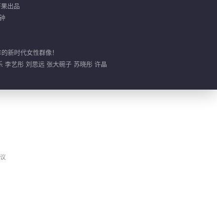
 芒果出品
分钟
年的新时代女性群像！
乐 李艺彤 刘思远 张大碗子 苏晓彤 许晶
议