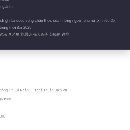
giải trí
cách ghi lại cuộc sống chân thực của những người phụ nữ ở nhiều độ
rong thời đại 2025!
 管乐 李艺彤 刘思远 张大碗子 苏晓彤 许晶
thông Tin Cá Nhân
Thoả Thuận Dịch Vụ
tv.com
td.