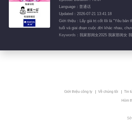
Language：普通话
Updated：2026-07-21 13:41:18
Giới thiệu：Lấy giá trị cốt lõi là "Yêu bả
tuổi và giai đoạn cuộc đời khác nhau, ch
Keywords：
我家那闺女2025 我家那闺女 
Giới thiệu công ty
Về chúng tôi
Tin t
Hòm t
Sở