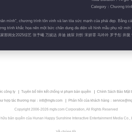
Category：Chương trình 
n thân mình", chương trình tôn vinh và lan tỏa sức mạnh của phái đẹp. Bằng 
ương trình khắc họa nên một bức chân dung đa diện về hình mẫu phụ nữ mới t
我家那闺女2025综艺 张予曦 万妮达 井迪 姚琛 刘忻 宋妍霏 马吟吟 罗予彤 井胧
ức công ty
Tuyên bố liên kết chống vi phạm bản quyền
Chính Sách Bảo Mật 
hư hợp tác thương mại：intl@mgtv.com
Phản hồi của khách hàng：service@mg
Copyright 2006-2026 mgtv.com Corporation, All Rights Reserved
 hữu bản quyền của Hunan Happy Sunshine Interactive Entertainment Media Co., L
Về chúng tôi