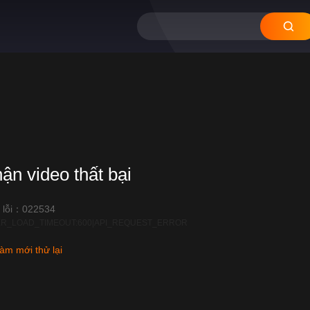
hận video thất bại
 lỗi：022534
R_LOAD_TIMEOUT:600|API_REQUEST_ERROR
àm mới thử lại