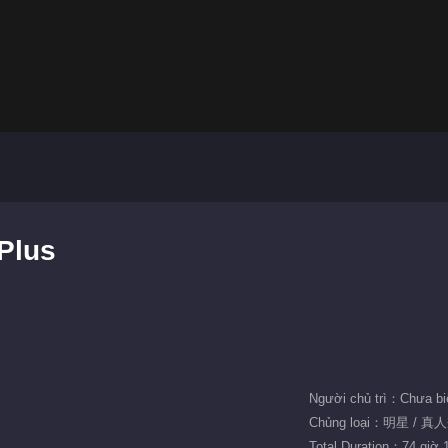
 Plus
Người chủ trì：Chưa bi
Chủng loại：明星 / 
Total Duration：74 giờ 