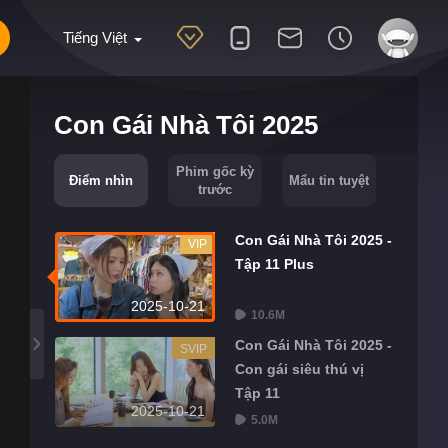
Tiếng Việt
Con Gái Nhà Tôi 2025
Phim gốc kỳ
Điểm nhìn
Mẩu tin tuyệt
trước
Con Gái Nhà Tôi 2025 -
VIP
Tập 11 Plus
2025-10-21
10.6M
Con Gái Nhà Tôi 2025 -
SVIP
Con gái siêu thú vị
Tập 11
2025-10-21
5.0M