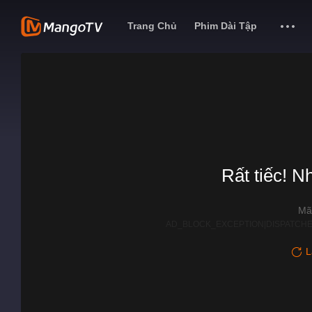
Trang Chủ
Phim Dài Tập
Rất tiếc! N
Mã
AD_BLOCK_EXCEPTION|DISPATCHE
L