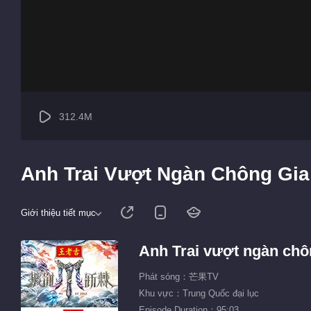
312.4M
Anh Trai Vượt Ngàn Chông Gia 
Giới thiệu tiết mục
Anh Trai vượt ngàn chô
Phát sóng：芒果TV
Khu vực：Trung Quốc đại lục
Episode Duration：95:03