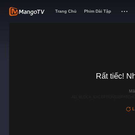
Trang Chủ
Phim Dài Tập
Rất tiếc! N
Mã
AD_BLOCK_EXCEPTION|DISPATCHE
L