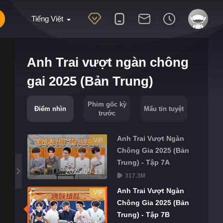
Tiếng Việt
Anh Trai vượt ngàn chông
gai 2025 (Bản Trung)
Phim gốc kỳ
Điểm nhìn
Mẩu tin tuyệt
trước
Anh Trai Vượt Ngàn
VIP
Chông Gia 2025 (Bản
Trung) - Tập 7A
2025-09-19
317.3M
Anh Trai Vượt Ngàn
VIP
Chông Gia 2025 (Bản
Trung) - Tập 7B