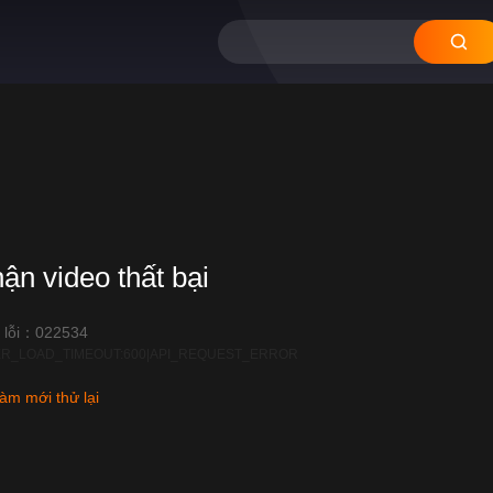
hận video thất bại
 lỗi：022534
R_LOAD_TIMEOUT:600|API_REQUEST_ERROR
àm mới thử lại