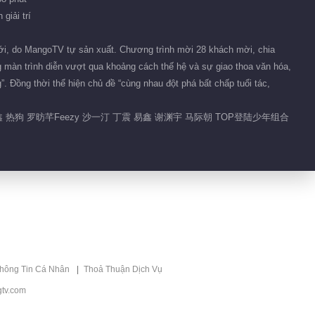
Trương Viễn dùng phương
giải trí
ngữ để vận động, thao tác
cứng rắn khiến Zao An
01:20
sững sờ
ới, do MangoTV tự sản xuất. Chương trình mời 28 khách mời, chia
g màn trình diễn vượt qua khoảng cách thế hệ và sự giao thoa văn hóa,
Sân khấu nóng hổi! Hồ Hạ
 Đồng thời thể hiện chủ đề “cùng nhau đột phá bất chấp tuổi tác,
đấm một cú khiến Vương
Lịch Hâm choáng váng
01:14
 热狗 罗昉芊Feezy 沙一汀 丁震 易鑫 谢渊宇 马际朝 TOP登陆少年组合
Biên tập giới thiệu
Tiếng Hát Vang Xa
Đề xuất
2025
Tiếng Hát Vang Xa
2025
thông Tin Cá Nhân
Thoả Thuận Dịch Vụ
tv.com