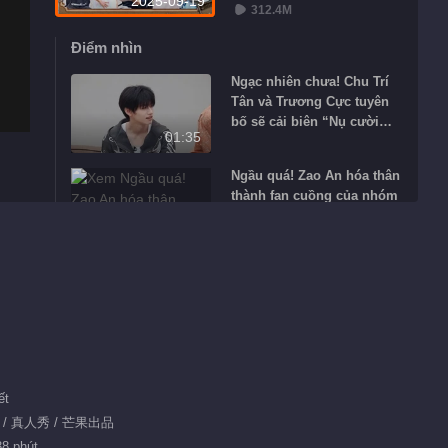
2025-09-19
312.4M
Điểm nhìn
Ngạc nhiên chưa! Chu Trí
Tân và Trương Cực tuyên
bố sẽ cải biên “Nụ cười
01:35
cầu vồng”
Ngầu quá! Zao An hóa thân
thành fan cuồng của nhóm
TOP
01:15
Vương Chỉnh Lượng liên
tục phát ra câu nói hay, bị
Feezy nhận xét “vừa già
01:04
vừa trẻ”
Trương Cực vì muốn hợp
tác bài hát yêu thích, ba lần
ết
đến đề cử, đầy thành ý
01:24
技 / 真人秀 / 芒果出品
38 phút