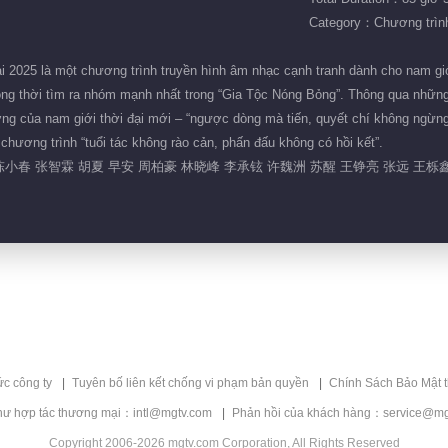
Category：Chương trình 
 2025 là một chương trình truyền hình âm nhạc cạnh tranh dành cho nam gi
 đồng thời tìm ra nhóm mạnh nhất trong “Gia Tộc Nóng Bỏng”. Thông qua nhữn
ng của nam giới thời đại mới – “ngược dòng mà tiến, quyết chí không ngừng”.
 chương trình “tuổi tác không rào cản, phấn đấu không có hồi kết”.
陈小春 张智霖 胡夏 早安 周柏豪 林晓峰 李承铉 许魏洲 苏醒 王铮亮 张远 王栎鑫
ức công ty
Tuyên bố liên kết chống vi phạm bản quyền
Chính Sách Bảo Mật 
hư hợp tác thương mại：intl@mgtv.com
Phản hồi của khách hàng：service@mg
Copyright 2006-2026 mgtv.com Corporation, All Rights Reserved