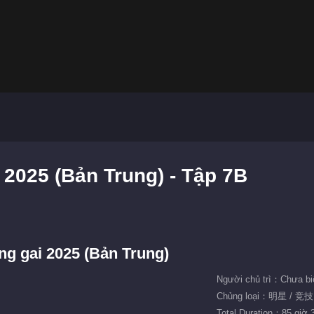
2025 (Bản Trung) - Tập 7B
ng gai 2025 (Bản Trung)
Người chủ trì：Chưa bi
Chủng loại：明星 / 竞
Total Duration：85 giờ 