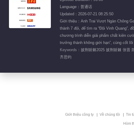
Language：普通话
Updated：2026-07-21 08:25:50
Giới thiệu：Anh Trai Vượt Ngàn Chông Gai
thành 7 đội, để tìm ra “Đội Vinh Quang”,
chương trình diễn giải phẩm chất kiên cườ
trưởng thành không giới hạn”, cùng cốt lõi
Keywords：
披荆斩棘2025 披荆斩棘 张晋 
齐思钧
Giới thiệu công ty
Về chúng tôi
Tin t
Hòm t