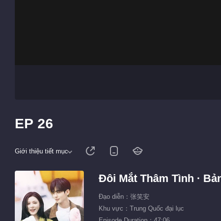
EP 26
Giới thiệu tiết mục
Đôi Mắt Thâm Tình · Bản
Đạo diễn：张笑安
Khu vực：Trung Quốc đại lục
Episode Duration：47:06