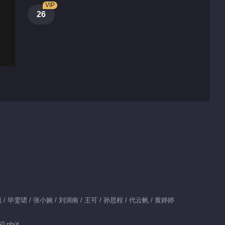
VIP
26
予曦 / 毕雯珺 / 张小婉 / 刘润南 / 王可 / 孙思程 / 代云帆 / 黄婷婷
50 phút