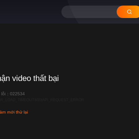
hận video thất bại
 lỗi：022534
R_LOAD_TIMEOUT:600|API_REQUEST_ERROR
àm mới thử lại