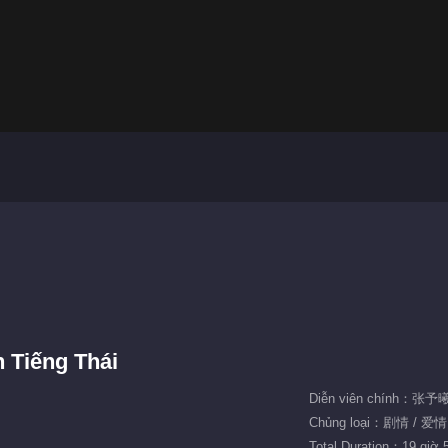
 Tiếng Thái
Diễn viên chính：张
Chủng loại：剧情 / 爱情
Total Duration：19 giờ 