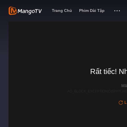
Trang Chủ
Phim Dài Tập
Rất tiếc! N
Mã
AD_BLOCK_EXCEPTION|DISPATCHE
L