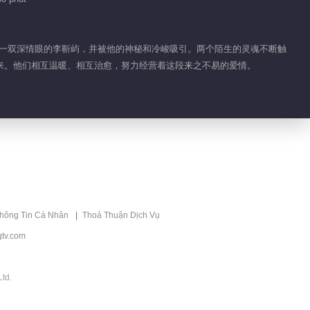
长着一双深情眼的李靳屿，并被他的神秘和冷峻吸引。两个陌生的灵魂不断触
来。他们相互温暖、相互治愈，努力经营着这段来之不易的爱情。
thông Tin Cá Nhân
Thoả Thuận Dịch Vụ
tv.com
td.