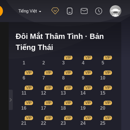
Tiếng Việt
Đôi Mắt Thâm Tình · Bản
Tiếng Thái
VIP
VIP
VIP
1
2
3
4
5
VIP
VIP
VIP
VIP
VIP
6
7
8
9
10
VIP
VIP
VIP
VIP
VIP
11
12
13
14
15
VIP
VIP
VIP
VIP
VIP
16
17
18
19
20
VIP
VIP
VIP
VIP
VIP
21
22
23
24
25