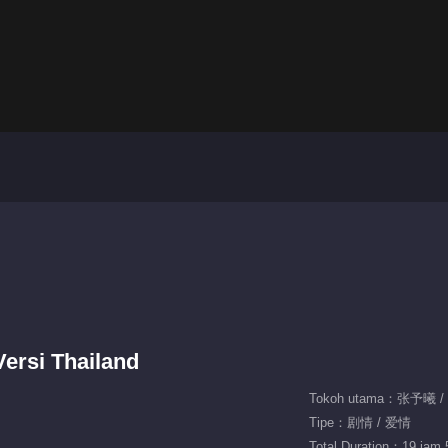
ersi Thailand
Tokoh utama：张予曦 
Tipe：剧情 / 爱情
Total Duration：19 jam 