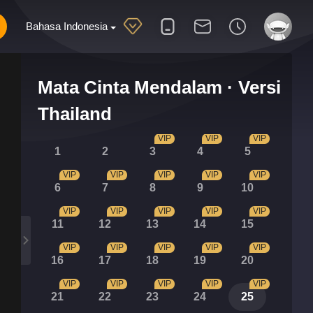
Bahasa Indonesia
Mata Cinta Mendalam · Versi
Thailand
VIP
VIP
VIP
1
2
3
4
5
VIP
VIP
VIP
VIP
VIP
6
7
8
9
10
VIP
VIP
VIP
VIP
VIP
11
12
13
14
15
VIP
VIP
VIP
VIP
VIP
16
17
18
19
20
VIP
VIP
VIP
VIP
VIP
21
22
23
24
25