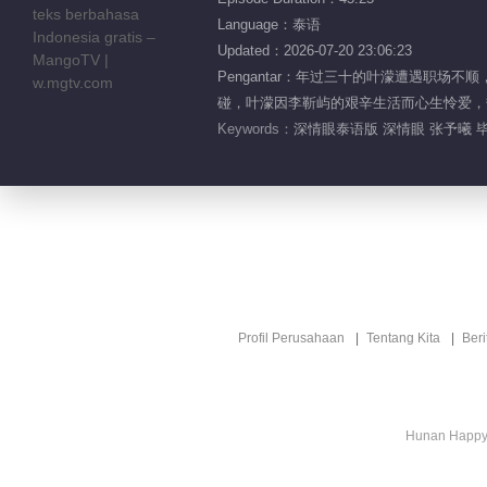
Language：泰语
Updated：2026-07-20 23:06:23
Pengantar：年过三十的叶濛遭遇职
碰，叶濛因李靳屿的艰辛生活而心生怜爱，
Keywords：
深情眼泰语版 深情眼 张予曦 毕
Profil Perusahaan
Tentang Kita
Ber
Hunan Happy 