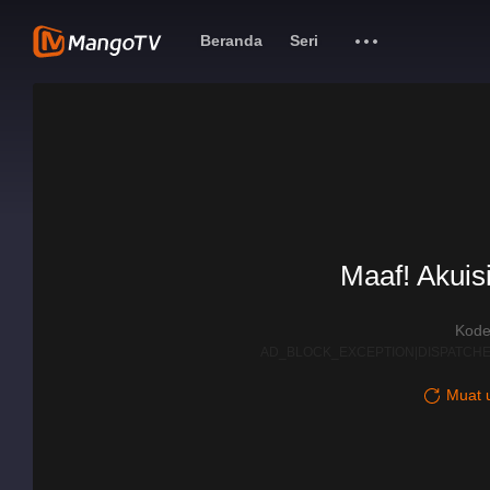
Beranda
Seri
Maaf! Akuisi
Kode
AD_BLOCK_EXCEPTION|DISPATCHE
Muat u