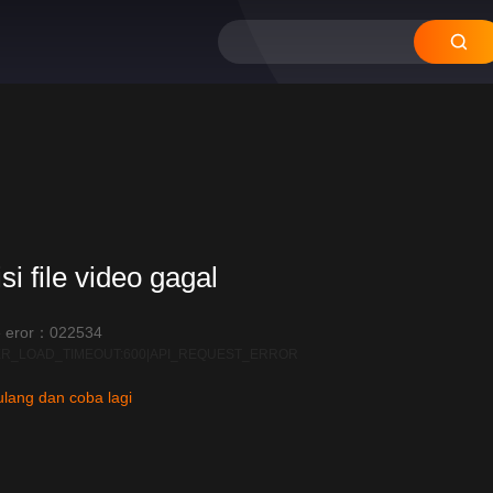
si file video gagal
 eror：022534
R_LOAD_TIMEOUT:600|API_REQUEST_ERROR
lang dan coba lagi