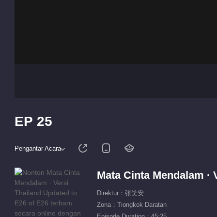
EP 25
Pengantar Acara
Mata Cinta Mendalam · V
Direktur：张笑安
Zona：Tiongkok Daratan
Episode Duration：45:25