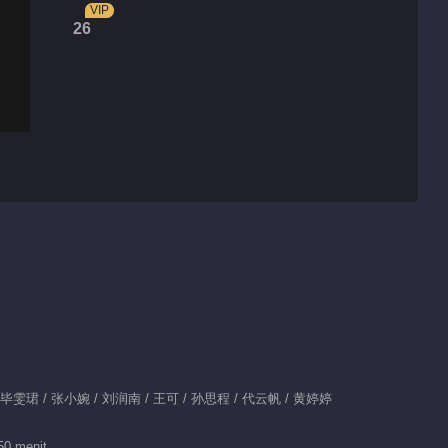
VIP
26
/ 毕雯珺 / 张小婉 / 刘润南 / 王可 / 孙思程 / 代云帆 / 黄婷婷
50 menit