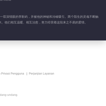
长着一双深情眼的李靳屿，并被他的神秘和冷峻吸引。两个陌生的灵魂不断触
来。他们相互温暖、相互治愈，努力经营着这段来之不易的爱情。
n Privasi Pengguna
Perjanjian Layanan
ndang-undang.