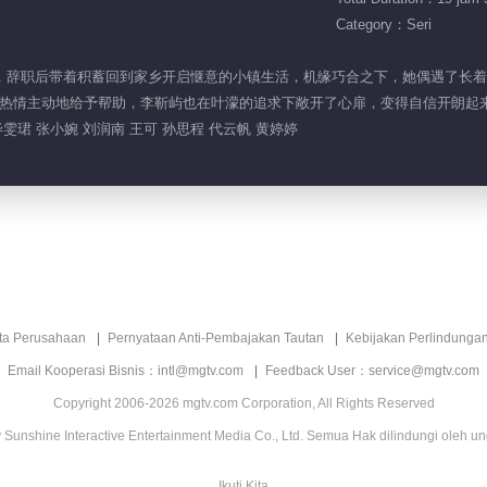
Category：Seri
场不顺，辞职后带着积蓄回到家乡开启惬意的小镇生活，机缘巧合之下，她偶遇了
热情主动地给予帮助，李靳屿也在叶濛的追求下敞开了心扉，变得自信开朗起
雯珺 张小婉 刘润南 王可 孙思程 代云帆 黄婷婷
ita Perusahaan
Pernyataan Anti-Pembajakan Tautan
Kebijakan Perlindunga
Email Kooperasi Bisnis：intl@mgtv.com
Feedback User：service@mgtv.com
Copyright 2006-2026 mgtv.com Corporation, All Rights Reserved
Sunshine Interactive Entertainment Media Co., Ltd. Semua Hak dilindungi oleh u
Ikuti Kita