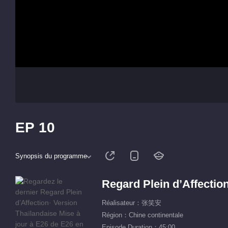
EP 10
Synopsis du programme
Regard Plein d’Affectio
Réalisateur：张笑安
Région：Chine continentale
Episode Duration：45:00