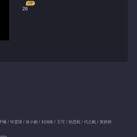
VIP
26
x：张予曦 / 毕雯珺 / 张小婉 / 刘润南 / 王可 / 孙思程 / 代云帆 / 黄婷婷
 min