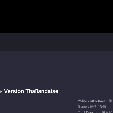
n· Version Thaïlandaise
Acteurs principau
Genre：剧情 / 爱情
Total Duration：19 h 50