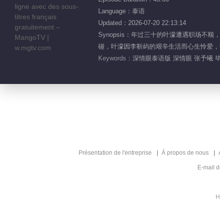
Language：泰语
Updated：2026-07-20 22:13:14
Synopsis：年过三十的叶濛遭遇职
碰，叶濛因李靳屿的艰辛生活而心生怜爱，
Keywords：
深情眼泰语版 深情眼 张予曦 毕
Présentation de l'entreprise
À propos de nous
E-mail 
H