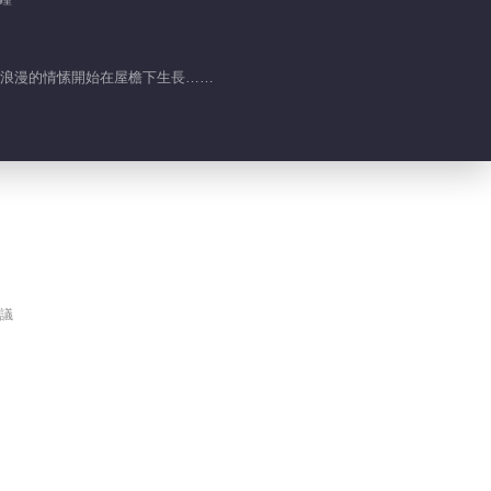
知浪漫的情愫開始在屋檐下生長……
議