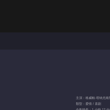
主演：格威帕·塔纳尤南邢 / Haw
類型：爱情 / 喜剧
全集時長：1 小時 12 