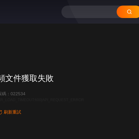
頻文件獲取失敗
碼：022534
R_LOAD_TIMEOUT:600|API_REQUEST_ERROR
刷新重試