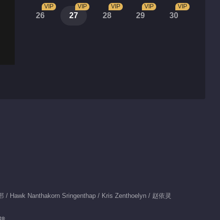
VIP
VIP
VIP
VIP
VIP
26
27
28
29
30
k Nanthakorn Sringenthap / Kris Zenthoelyn / 赵依灵
分鐘