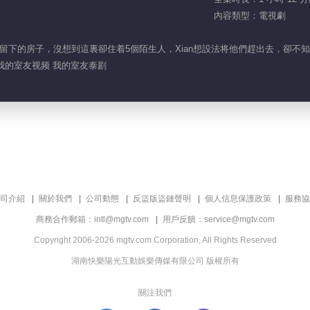
內容類型：電視劇
媽留下的房子，沒想到這裏卻住着5個陌生人，Xian想設法将他們趕出去，卻不
我的室友视频 我的室友泰剧
司介紹
關於我們
公司動態
反盜版盜鏈聲明
個人信息保護政策
服務協
商務合作郵箱：intl@mgtv.com
用戶反饋：service@mgtv.com
Copyright 2006-2026 mgtv.com Corporation, All Rights Reserved
湖南快樂陽光互動娛樂傳媒有限公司 版權所有
關注我們