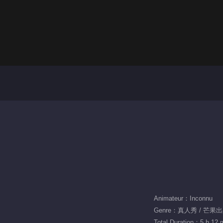
Animateur：Inconnu
Genre：真人秀 / 芒果
Total Duration：5 h 12 