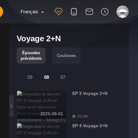
Français
Voyage 2+N
Épisodes
Coulisses
précédents
09
08
07
EP 3 Voyage 2+N
2025-08-01
30.2M
EP 4 Voyage 2+N