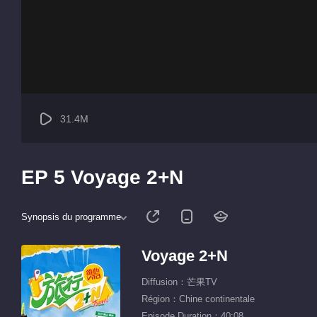
31.4M
EP 5 Voyage 2+N
Synopsis du programme
Voyage 2+N
Diffusion：芒果TV
Région：Chine continentale
Episode Duration：40:08