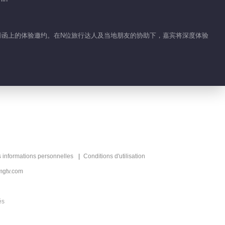
l’Amour
亲友实时助力恋爱，见
证浪漫之约
步解锁邀请函上的体验邀约。在N位旅行达人及当地朋友的协助下，嘉宾将深度体验
s informations personnelles
Conditions d'utilisation
mgtv.com
és