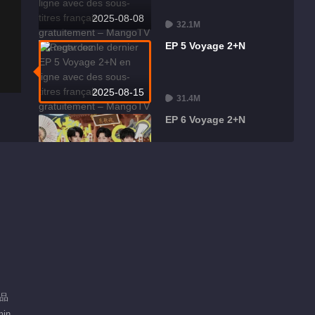
2025-08-08
32.1M
EP 5 Voyage 2+N
2025-08-15
31.4M
EP 6 Voyage 2+N
2025-08-22
31.2M
EP 7 Voyage 2+N
2025-08-29
30.2M
Contenu chaud
出品
Invitation Spéciale à
Recommander
min