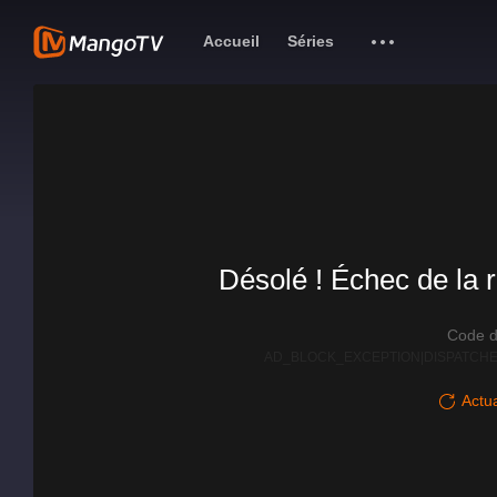
Accueil
Séries
Désolé ! Échec de la r
Code d
AD_BLOCK_EXCEPTION|DISPATCHE
Actua