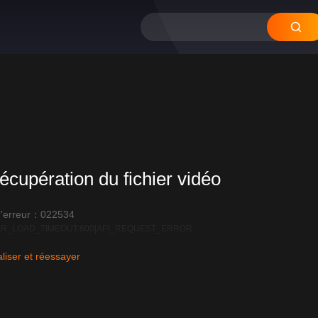
écupération du fichier vidéo
'erreur：022534
R_LOAD_TIMEOUT:600|API_REQUEST_ERROR
liser et réessayer