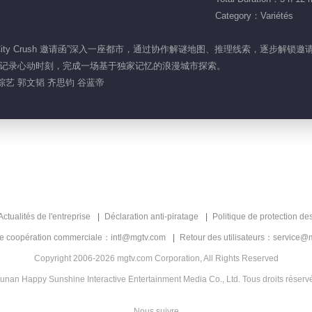
Category：Variétés
属“City Crush 邀请函”深入一座都市，通过协作解谜地图、推理线索，逐
记录心动时刻，完成一场基于独家记忆的浪漫城市探索。
轻综艺 郭文韬 齐思钧 谷蓝帝
Actualités de l'entreprise
Déclaration anti-piratage
Politique de protection de
de coopération commerciale：intl@mgtv.com
Retour des utilisateurs：service@
Copyright 2006-2026 mgtv.com Corporation, All Rights Reserved
unan Happy Sunshine Interactive Entertainment Media Co., Ltd. Tous droits réserv
Nous suivre