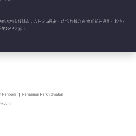
1.1M
EP 15 Manjakan Si
VIP
Comelku
物集结宠物友好城市，入住宠ta民宿。以“文旅推介官”身份前往深圳、长沙。
的GAP之旅！
2025-08-13
1.0M
EP 16 Manjakan Si
VIP
Comelku
2025-08-14
826.0K
EP 5 Manjakan Si
VIP
Comelku
t Peribadi
Perjanjian Perkhidmatan
2025-08-18
16.9M
tv.com
EP 18 Manjakan Si
VIP
Comelku
2025-08-19
1.1M