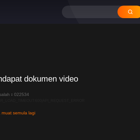
ndapat dokumen video
salah：022534
R_LOAD_TIMEOUT:600|API_REQUEST_ERROR
 muat semula lagi