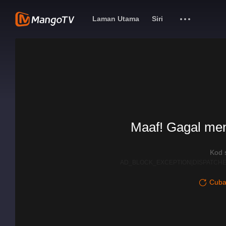
Laman Utama
Siri
Maaf! Gagal me
Kod 
AD_BLOCK_EXCEPTION|DISPATCHE
Cuba