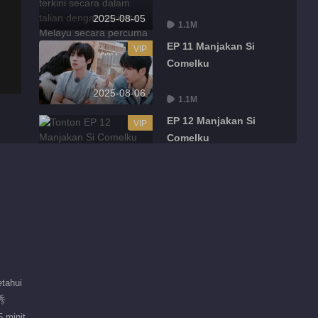
2025-08-05
1.1M
EP 11 Manjakan Si
VIP
Comelku
2025-08-06
1.1M
EP 12 Manjakan Si
VIP
Comelku
2025-08-07
842.3K
EP 13 Manjakan Si
VIP
Comelku
2025-08-11
14.9M
EP 14 Manjakan Si
VIP
tahui
Comelku
秀
2025-08-12
 minit