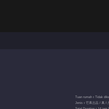
Tuan rumah：Tidak dike
Jenis：芒果出品 / 真人
Total Duration：14 jam 5