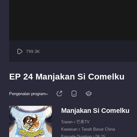
799.3K
EP 24 Manjakan Si Comelku
Pengenalan program
Manjakan Si Comelku
Siaran：芒果TV
Kawasan：Tanah Besar China
Episode Duration：06:15