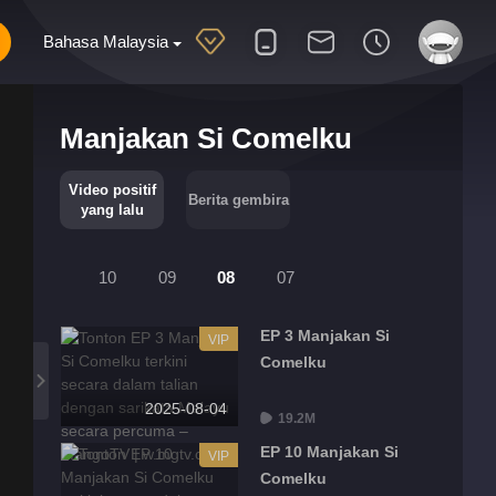
Bahasa Malaysia
Manjakan Si Comelku
Video positif
Berita gembira
yang lalu
10
09
08
07
EP 3 Manjakan Si
VIP
Comelku
2025-08-04
19.2M
EP 10 Manjakan Si
VIP
Comelku