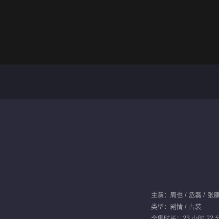
主演：周也 / 丞磊 / 张康
类型：剧情 / 古装
全集时长：23 小时 22 