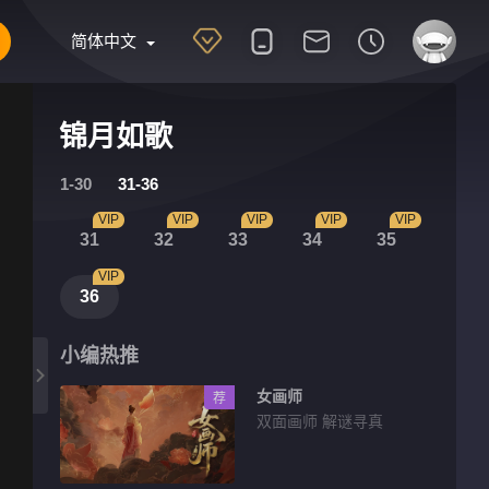
简体中文
锦月如歌
1-30
31-36
VIP
VIP
VIP
VIP
VIP
31
32
33
34
35
VIP
36
小编热推
女画师
荐
双面画师 解谜寻真