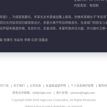
内容类型：电视剧
将星》。为保家族爵位，禾家长女禾晏被迫戴上面具，扮做禾家嫡长子“禾如非
因兄长何如非回归被家族设计，禾晏大难不死后转换身份，化身城门校尉女儿
珏怀疑禾晏是奸细，处处针对，反复试探，禾晏死抱肖珏大腿，并以掖州卫第
磊 张康乐 张淼怡 李卿 白澍 饶嘉迪
司介绍
关于我们
公司动态
反盗版盗链声明
个人信息保护政策
服务协
商务合作邮箱：intl@mgtv.com
用户反馈：service@mgtv.com
Copyright 2006-2026 mgtv.com Corporation, All Rights Reserved