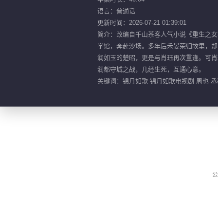
语言：普通话
更新时间：2026-07-21 01:39:01
简介：改编自千山茶客人气小说《重生之女
学馆，奔赴沙场。多年后禾晏荣归故里，却
润如玉的楚昭，更是与肖珏再次重逢。可肖
润都守城之战，几经生死，互通心意。
关键词：
锦月如歌 锦月如歌电视剧 周也 丞
公