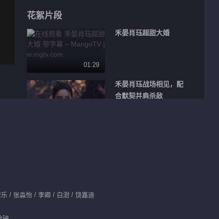
花絮片段
禾晏肖珏超甜大婚
01:29
禾晏肖珏战场相见，配
合默契并肩杀敌
01:19
所有人都回来了，只有
燕贺永远的离开了
00:40
以后的月亮，我们都一
乐 / 张淼怡 / 李卿 / 白澍 / 饶嘉迪
起看
分钟
00:25