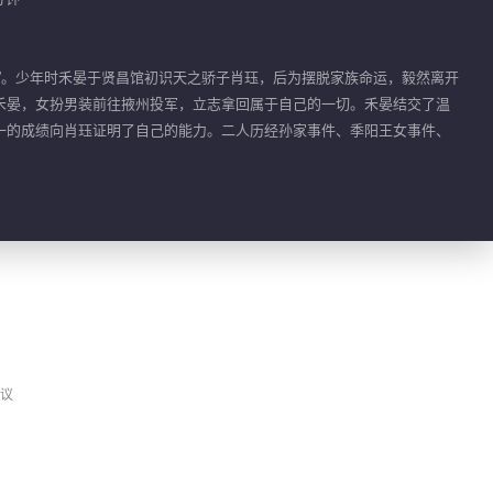
骑马救夫这一块，禾晏
赢麻了
”。少年时禾晏于贤昌馆初识天之骄子肖珏，后为摆脱家族命运，毅然离开
禾晏，女扮男装前往掖州投军，立志拿回属于自己的一切。禾晏结交了温
00:26
一的成绩向肖珏证明了自己的能力。二人历经孙家事件、季阳王女事件、
若不能嫁心上人，孑然
一身又如何
00:31
禾晏给肖珏量腰围
01:10
肖珏给禾晏宣圣旨赐婚
议
01:30