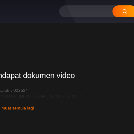
ndapat dokumen video
salah：022534
R_LOAD_TIMEOUT:600|API_REQUEST_ERROR
 muat semula lagi