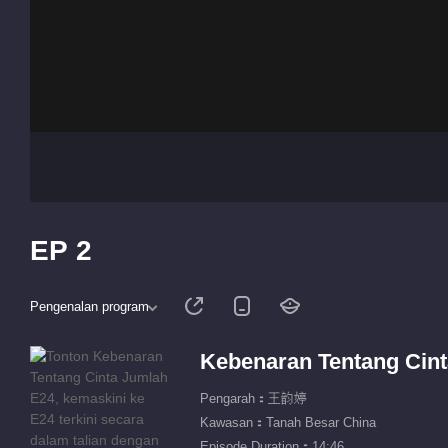
EP 2
Pengenalan program
Kebenaran Tentang Cint
Pengarah：王韵婷
Kawasan：Tanah Besar China
Episode Duration：14:46