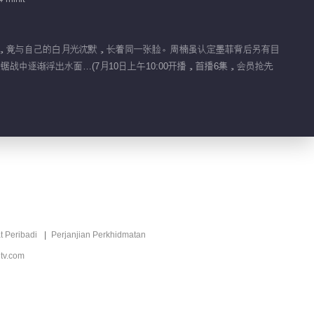
00:38
Tidbit EP 1 No.3
弟媳，竟与自己的白月光沈默，长着同一张脸。周楠虽认定墨菲背后另有目
中逐渐浮出水面…(7月10日上午10:00开播，首播6集，会员抢先
00:31
Tidbit EP 1 No.2
00:36
Tidbit EP 1 No.1
00:31
t Peribadi
Perjanjian Perkhidmatan
tv.com