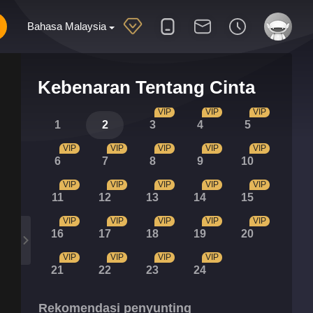
Bahasa Malaysia
Kebenaran Tentang Cinta
VIP
VIP
VIP
1
2
3
4
5
VIP
VIP
VIP
VIP
VIP
6
7
8
9
10
VIP
VIP
VIP
VIP
VIP
11
12
13
14
15
VIP
VIP
VIP
VIP
VIP
16
17
18
19
20
VIP
VIP
VIP
VIP
21
22
23
24
Rekomendasi penyunting