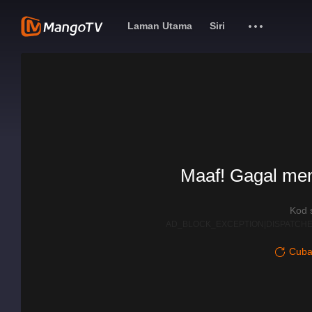
Laman Utama
Siri
Maaf! Gagal me
Kod 
AD_BLOCK_EXCEPTION|DISPATCHE
Cuba