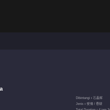
a
Dibintangi：石晶辉
Jenis：爱情 / 悬疑
Total Duration：4 jam 34