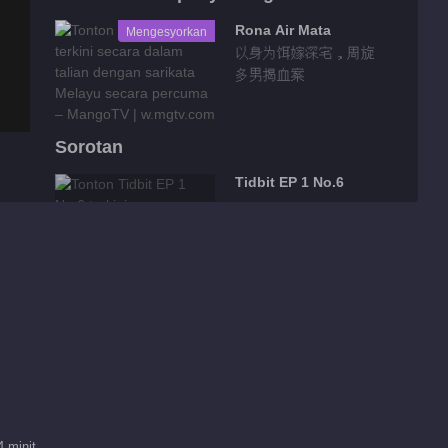
Rona Air Mata
Mengesyorkan
以身为饵嫁深宅，周旋
多男揭血案
Sorotan
Tidbit EP 1 No.6
00:23
Tidbit EP 1 No.5
00:32
Tidbit EP 1 No.4
 minit