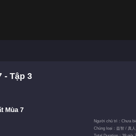
 - Tập 3
ất Mùa 7
Người chủ trì：Chưa bi
Chủng loại：益智 / 真
Total Duration：39 giờ 