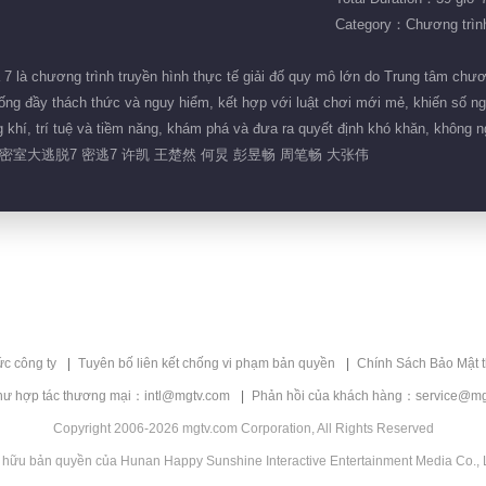
Category：Chương trình 
7 là chương trình truyền hình thực tế giải đố quy mô lớn do Trung tâm ch
ống đầy thách thức và nguy hiểm, kết hợp với luật chơi mới mẻ, khiến số ng
 khí, trí tuệ và tiềm năng, khám phá và đưa ra quyết định khó khăn, không 
室大逃脱7 密逃7 许凯 王楚然 何炅 彭昱畅 周笔畅 大张伟
ức công ty
Tuyên bố liên kết chống vi phạm bản quyền
Chính Sách Bảo Mật 
hư hợp tác thương mại：intl@mgtv.com
Phản hồi của khách hàng：service@mg
Copyright 2006-2026 mgtv.com Corporation, All Rights Reserved
 hữu bản quyền của Hunan Happy Sunshine Interactive Entertainment Media Co., L