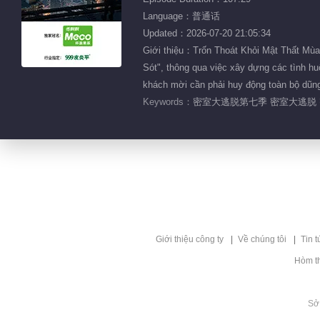
Language：普通话
Updated：2026-07-20 21:05:34
Giới thiệu：Trốn Thoát Khỏi Mật Thất Mùa 
Sót", thông qua việc xây dựng các tình hu
khách mời cần phải huy động toàn bộ dũng
Keywords：
密室大逃脱第七季 密室大逃脱 密
Giới thiệu công ty
Về chúng tôi
Tin t
Hòm t
Sở