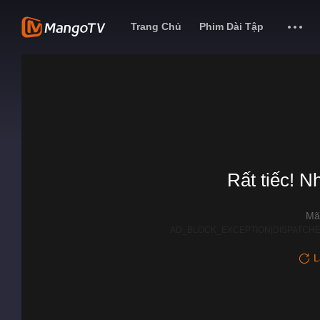
Trang Chủ
Phim Dài Tập
Rất tiếc! N
Mã
AD_BLOCK_EXCEPTION|DISPATCHE
L