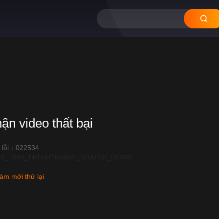
hận video thất bại
 lỗi：022534
R_LOAD_TIMEOUT:600|API_REQUEST_ERROR
àm mới thử lại