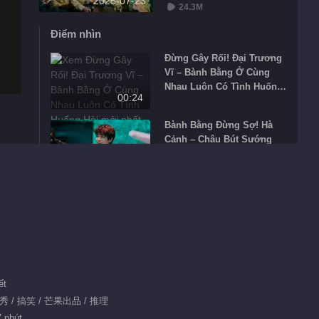
2025-07-23
24.3M
Điểm nhìn
Đừng Gây Rối! Đại Trương
Vĩ – Bành Bằng Ở Cùng
Nhau Luôn Có Tình Huống
00:24
Hài
Bành Bằng Đừng Sợ! Hà
Cảnh – Châu Bút Sướng
Trong Mật Thất Dỗ Trẻ
00:50
Hứa Khải Biến “Bình Tĩnh”,
Nỗ Lực Điềm Tĩnh, Bảo Vệ
Vương Chú Nhiên Đôi
00:59
Người Đơn Tuyến
Biên tập giới thiệu
ết
Trốn Thoát Khỏi Mật
Đề xuất
人秀 / 搞笑 / 芒果出品 / 推理
Thất Mùa 8
7 phút