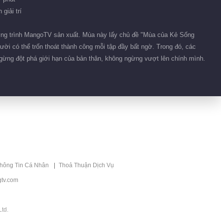
Trốn Thoát Khỏi Mật
giải trí
Thất Mùa 8
ương trình MangoTV sản xuất. Mùa này lấy chủ đề "Mùa của Kẻ Sống
ười có thể trốn thoát thành công mỗi tập đầy bất ngờ. Trong đó, các
ngừng đột phá giới hạn của bản thân, không ngừng vượt lên chính mình.
thông Tin Cá Nhân
Thoả Thuận Dịch Vụ
tv.com
td.