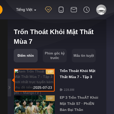
Tiếng Việt
Trốn Thoát Khỏi Mật Thất
Mùa 7
Phim gốc kỳ
Điểm nhìn
Mẩu tin tuyệt
trước
Trốn Thoát Khỏi Mật
VIP
Thất Mùa 7 - Tập 3
2025-07-23
228.8M
EP 3 Trốn ThoÁT Khỏi
VIP
Mật Thất S7 · PhiÊN
Bản Đại Thần