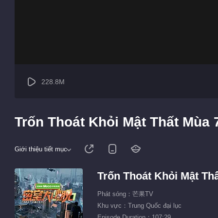
228.8M
Trốn Thoát Khỏi Mật Thất Mùa 7
Giới thiệu tiết mục
Trốn Thoát Khỏi Mật Th
Phát sóng：芒果TV
Khu vực：Trung Quốc đại lục
Episode Duration：107:29