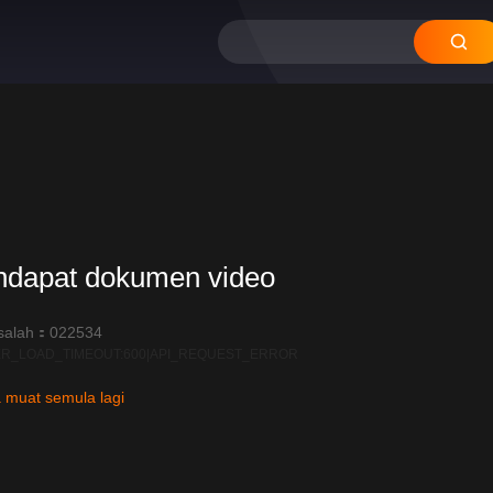
ndapat dokumen video
salah：022534
R_LOAD_TIMEOUT:600|API_REQUEST_ERROR
 muat semula lagi