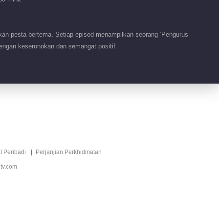
Hello, Sabtu 2025
Mengesyorkan
棚内周播趣味艺能综艺
秀
kan pesta bertema. Setiap episod menampilkan seorang ‘Pengurus
engan keseronokan dan semangat positif.
t Peribadi
Perjanjian Perkhidmatan
tv.com