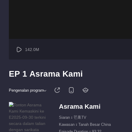
142.0M
EP 1 Asrama Kami
Pengenalan program
Asrama Kami
Siaran：芒果TV
Kawasan：Tanah Besar China
Episode Duration：93:32