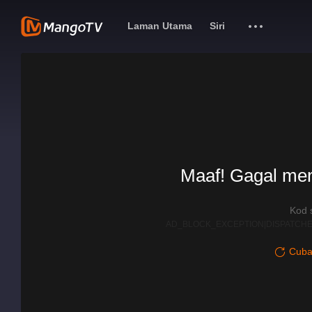
Laman Utama
Siri
Maaf! Gagal me
Kod 
AD_BLOCK_EXCEPTION|DISPATCHE
Cuba