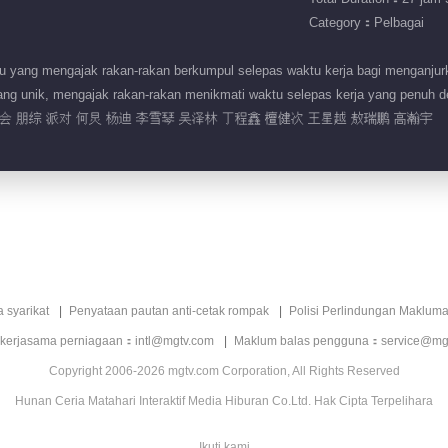
Category：Pelbagai
u yang mengajak rakan-rakan berkumpul selepas waktu kerja bagi menganjur
ng unik, mengajak rakan-rakan menikmati waktu selepas kerja yang penuh d
 朋综 派对 何炅 杨迪 李雪琴 吴泽林 丁程鑫 檀健次 王星越 敖瑞鹏 高瀚宇
a syarikat
Penyataan pautan anti-cetak rompak
Polisi Perlindungan Makluma
 kerjasama perniagaan：intl@mgtv.com
Maklum balas pengguna：service@mg
Copyright 2006-2026 mgtv.com Corporation, All Rights Reserved
Hunan Ceria Matahari Interaktif Media Hiburan Co.Ltd. Hak Cipta Terpelihara
Ikuti kami