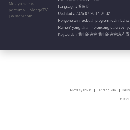
Language：普通话
Updated：2026-07-20 14:04:32
Pengenalan：Sebuah program realiti bahar
Rumah’ yang akan merancang satu sesi ya
Keywords：
我们的宿舍 我们的宿舍综艺 聚会
Profil syarikat
Tentang kita
Berit
e-mel