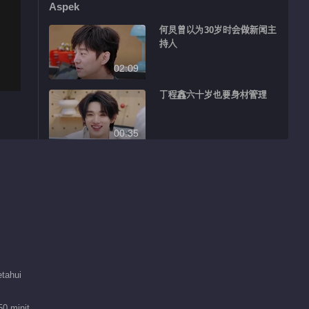
Aspek
何炅曾以为30岁时会做新闻主
持人
02:09
丁程鑫六十岁也要身材管理
00:35
敖瑞鹏计划在30岁做出重大决
定
02:55
檀健次再唱月半小夜曲
02:11
tahui
Rekomendasi penyunting
50 minit