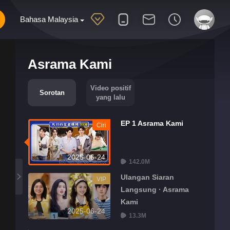
Bahasa Malaysia
Asrama Kami
Video positif
Sorotan
yang lalu
EP 1 Asrama Kami
Ciri
2025-06-24
142.0M
Ulangan Siaran
VIP
Langsung · Asrama
Kami
2025-06-24
13.3M