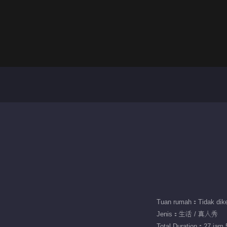
Tuan rumah：Tidak dike
Jenis：生活 / 真人秀
Total Duration：27 jam 