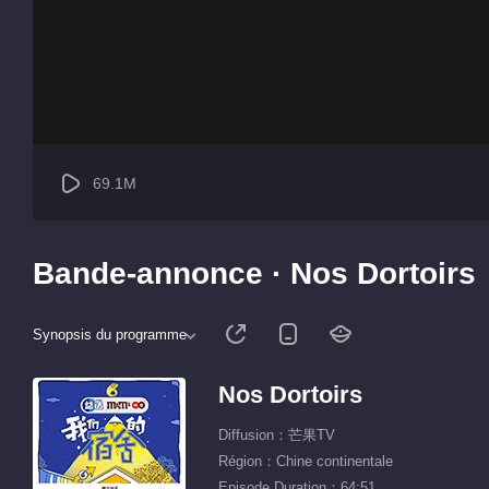
69.1M
Bande-annonce · Nos Dortoirs
Synopsis du programme
Nos Dortoirs
Diffusion：芒果TV
Région：Chine continentale
Episode Duration：64:51