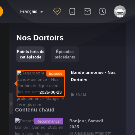
Français
Nos Dortoirs
Points forts de
Épisodes
cet épisode
précédents
Bande-annonce · Nos
Episode
Dortoirs
2025-06-23
69.1M
Contenu chaud
Bonjour, Samedi
Recommander
2025
棚内周播趣味艺能综艺