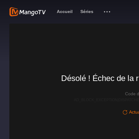
Accueil
Séries
Désolé ! Échec de la r
Code d
AD_BLOCK_EXCEPTION|DISPATCHE
Actua