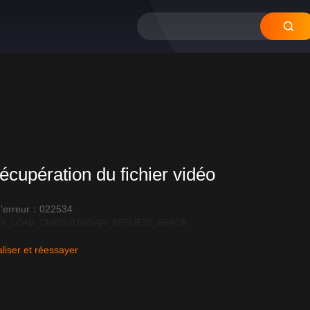
écupération du fichier vidéo
'erreur：022534
R_LOAD_TIMEOUT:600|API_REQUEST_ERROR
liser et réessayer