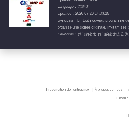
Language：普通话
Updated：2026-07-20 14:03:15
Synopsis：Un tout nouveau programme de tél
organise une soirée originale, invitant ses
Keywords：
我们的宿舍 我们的宿舍综艺 聚会
Présentation de l'entreprise
À propos de nous
E-mail 
H