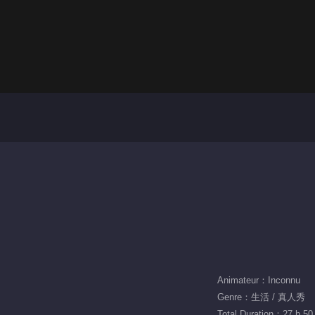
Animateur：Inconnu
Genre：生活 / 真人秀
Total Duration：27 h 50