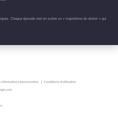
tiques. Chaque épisode met en scène un « majordome du dortoir » qui
s informations personnelles
Conditions d'utilisation
mgtv.com
és