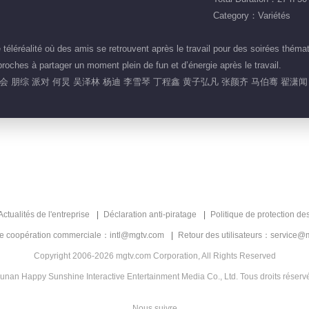
Category：Variétés
éréalité où des amis se retrouvent après le travail pour des soirées théma
 proches à partager un moment plein de fun et d’énergie après le travail.
 朋综 派对 何炅 吴泽林 杨迪 李雪琴 丁程鑫 黄子弘凡 张颜齐 马伯骞 翟潇闻
Actualités de l'entreprise
Déclaration anti-piratage
Politique de protection de
de coopération commerciale：intl@mgtv.com
Retour des utilisateurs：service@
Copyright 2006-2026 mgtv.com Corporation, All Rights Reserved
unan Happy Sunshine Interactive Entertainment Media Co., Ltd. Tous droits réserv
Nous suivre