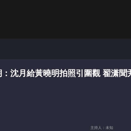
期：沈月給黃曉明拍照引圍觀 翟潇聞
主持人：未知