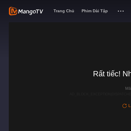
Trang Chủ
Phim Dài Tập
Rất tiếc! N
Mã
AD_BLOCK_EXCEPTION|DISPATCHE
L