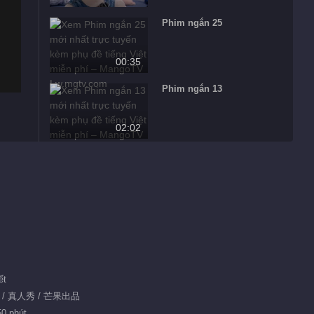
Phim ngắn 25
00:35
Phim ngắn 13
02:02
Phim ngắn 37
01:30
Biên tập giới thiệu
Mũi Biển Số 88
Đề xuất
在海上重新开始
ết
食 / 真人秀 / 芒果出品
50 phút