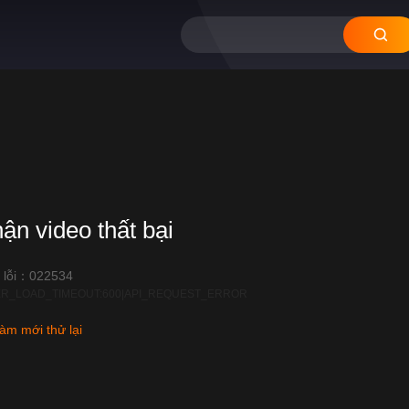
hận video thất bại
 lỗi：022534
R_LOAD_TIMEOUT:600|API_REQUEST_ERROR
àm mới thử lại