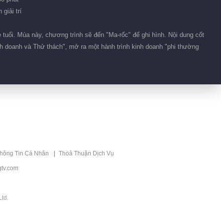
giải trí
tuổi. Mùa này, chương trình sẽ đến "Ma-rốc" để ghi hình. Nội dung cốt
inh doanh và Thử thách", mở ra một hành trình kinh doanh "phi thường
thông Tin Cá Nhân
Thoả Thuận Dịch Vụ
tv.com
td.