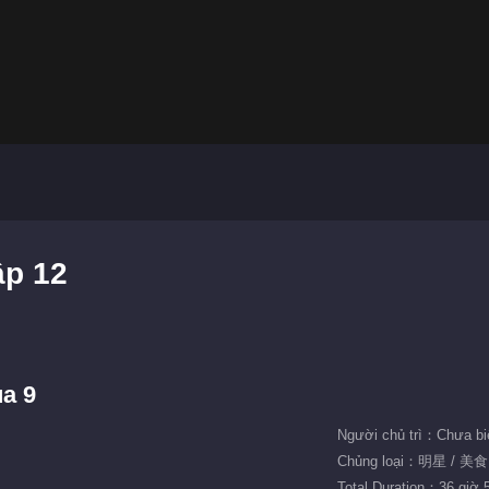
ập 12
a 9
Người chủ trì：Chưa bi
Chủng loại：明星 / 美
Total Duration：36 giờ 