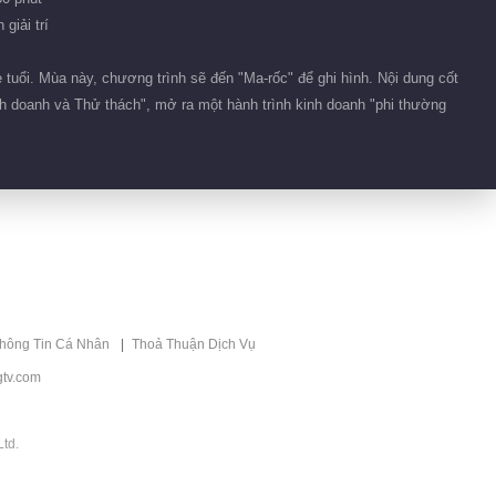
Mũi Biển Số 88
giải trí
Đề xuất
在海上重新开始
tuổi. Mùa này, chương trình sẽ đến "Ma-rốc" để ghi hình. Nội dung cốt
inh doanh và Thử thách", mở ra một hành trình kinh doanh "phi thường
thông Tin Cá Nhân
Thoả Thuận Dịch Vụ
tv.com
td.