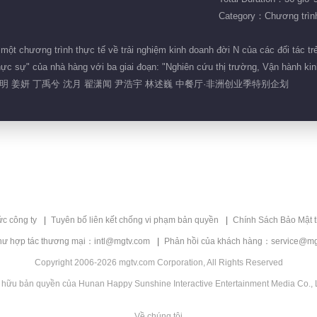
Category：Chương trình 
t chương trình thực tế về trải nghiệm kinh doanh đời N của các đối tác trẻ 
thực sự" của nhà hàng với ba giai đoạn: "Nghiên cứu thị trường, Vận hành k
明 姜妍 丁禹兮 沈月 翟潇闻 尹浩宇 林述巍 中餐厅·非洲创业季特别企划
ức công ty
Tuyên bố liên kết chống vi phạm bản quyền
Chính Sách Bảo Mật 
hư hợp tác thương mại：intl@mgtv.com
Phản hồi của khách hàng：service@mg
Copyright 2006-2026 mgtv.com Corporation, All Rights Reserved
 hữu bản quyền của Hunan Happy Sunshine Interactive Entertainment Media Co., L
Về chúng tôi