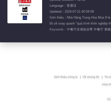
Language：普通话
Updated：2026-07-21 00:59:09
Giới thiệu：Nhà Hàng Trung Hoa Mùa 9 là mộ
lõi sẽ xoay quanh "quá trình khởi nghiệp 
Keywords：
中餐厅非洲创业季 中餐厅 黄晓
Giới thiệu công ty
Về chúng tôi
Tin t
Hòm t
Sở