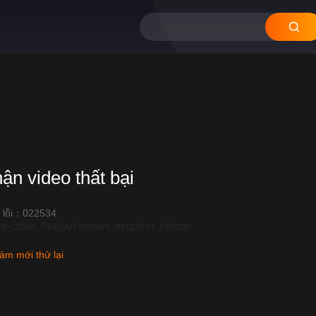
hận video thất bại
 lỗi：022534
R_LOAD_TIMEOUT:600|API_REQUEST_ERROR
àm mới thử lại