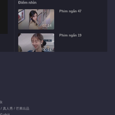
Điểm nhìn
Phim ngắn 47
02:14
Phim ngắn 19
00:44
Phim ngắn 44
00:56
Phim ngắn 39
01:19
ết
食 / 真人秀 / 芒果出品
Biên tập giới thiệu
50 phút