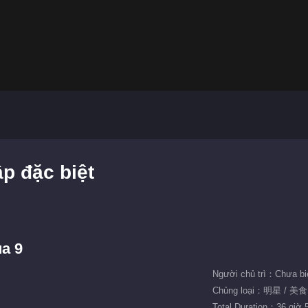
p đặc biệt
a 9
Người chủ trì：Chưa bi
Chủng loại：明星 / 美
Total Duration：36 giờ 