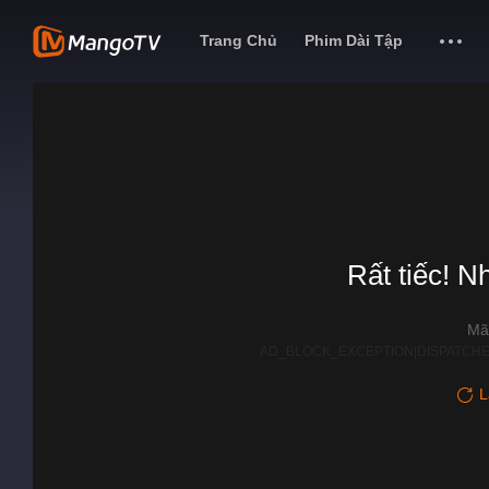
Trang Chủ
Phim Dài Tập
Rất tiếc! N
Mã
AD_BLOCK_EXCEPTION|DISPATCHE
L