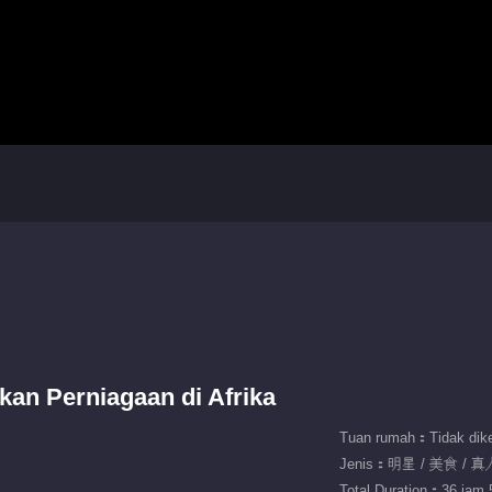
kan Perniagaan di Afrika
Tuan rumah：Tidak dike
Jenis：明星 / 美食 / 
Total Duration：36 jam 