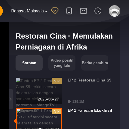
Bahasa Malaysia
Restoran Cina · Memulakan
Perniagaan di Afrika
Video positif
Sorotan
Berita gembira
yang lalu
EP 2 Restoran Cina S9
VIP
2025-06-27
139.1M
EP 1 Fancam Eksklusif
VIP