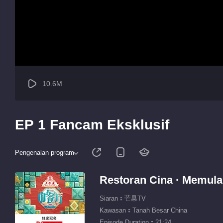
10.6M
EP 1 Fancam Eksklusif
Pengenalan program
Restoran Cina · Memula
Siaran：芒果TV
Kawasan：Tanah Besar China
Episode Duration：21:24