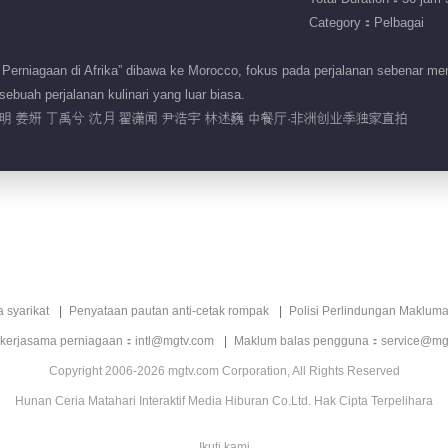
Category：Pelbagai
rniagaan di Afrika” dibawa ke Morocco, fokus pada perjalanan sebenar memul
buah perjalanan kulinari yang luar biasa.
明 姜妍 丁禹兮 沈月 翟潇闻 尹浩宇 林述巍 中餐厅·非洲创业季独家直拍
a syarikat
Penyataan pautan anti-cetak rompak
Polisi Perlindungan Makluma
 kerjasama perniagaan：intl@mgtv.com
Maklum balas pengguna：service@mg
Copyright 2006-2026 mgtv.com Corporation, All Rights Reserved
Hunan Ceria Matahari Interaktif Media Hiburan Co.Ltd. Hak Cipta Terpelihara
Ikuti kami