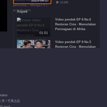
2025-06-27
10.6M
Aspek
Video pendek EP 8 No.6
Restoran Cina · Memulakan
Perniagaan di Afrika
01:01
Video pendek EP 8 No.5
Restoran Cina · Memulakan
Perniagaan di Afrika
00:53
Video pendek EP 8 No.1
Restoran Cina · Memulakan
Perniagaan di Afrika
00:23
Video pendek EP 8 No.2
Restoran Cina · Memulakan
tahui
Perniagaan di Afrika
02:16
真人秀 / 芒果出品
50 minit