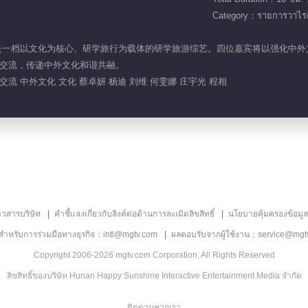
Category：รายการวาไรตี
间美好》是一档以文化为核心、研学旅行为载体的研学旅游综艺。四位嘉宾将以强化
交流，传递中外文化和谐共融。
流 中外文化 文化 蔡卓妍 杨迪 刘维 何雯娜 庄宇光 程相
าวสารบริษัท
คำชี้แจงเกี่ยวกับลิงค์ต่อต้านการละเมิดลิขสิทธิ์
นโยบายคุ้มครองข้อมู
ลสำหรับการร่วมมือทางธุรกิจ：intl@mgtv.com
ผลตอบรับจากผู้ใช้งาน：service@mgt
Copyright 2006-2026 mgtv.com Corporation, All Rights Reserved
ลิขสิทธิ์ของบริษัท Hunan Happy Sunshine Interactive Entertainment Media จำกัด
ติดตามพวกเรา