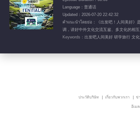
Language：普通话
Updated：2026-07-20 22:42:32
คำแนะนำโดยย่อ：《出发吧！人
调，讲好中外文化交流互鉴、多文化的相互
Keywords：
出发吧人间美好 研学旅行 文化交
ประวัติบริษัท
เกี่ยวกับพวกเรา
ข่
อีเม