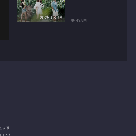
2025-08-18
49.8M
 真人秀
1 นาที