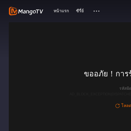
หน้าแรก
ซีรี่ย์
ขออภัย！การรั
รหัสผ
AD_BLOCK_EXCEPTION|DISPATCHE
โหลดใ