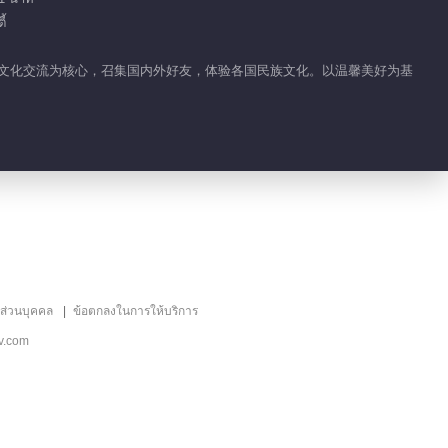
้
中外文化交流为核心，召集国内外好友，体验各国民族文化。以温馨美好为基
ลส่วนบุคคล
ข้อตกลงในการให้บริการ
v.com