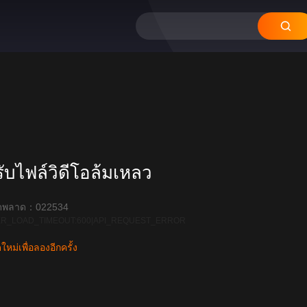
บไฟล์วิดีโอล้มเหลว
ิดพลาด：022534
R_LOAD_TIMEOUT:600|API_REQUEST_ERROR
หม่เพื่อลองอีกครั้ง