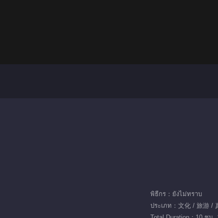
พิธีกร：ยังไม่ทราบ
ประเภท：文化 / 旅游 /
Total Duration：10 ชม. 