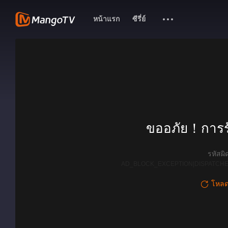
หน้าแรก
ซีรี่ย์
ขออภัย！การรั
รหัสผ
AD_BLOCK_EXCEPTION|DISPATCHE
โหลดใ