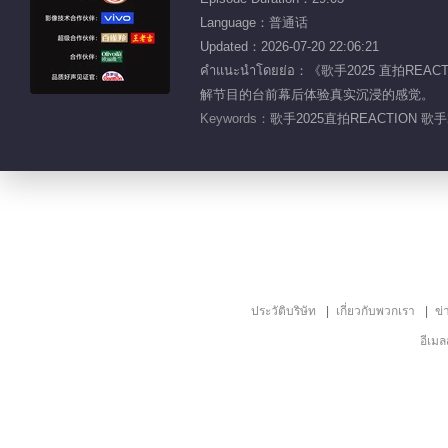
Language：普通话
Updated：2026-07-20 22:06:21
คำแนะนำโดยย่อ：《歌手2025
解节目的台前幕后体验真实沉浸的感觉。
Keywords：
歌手2025直拍REACTION 歌手2
ประวัติบริษัท
เกี่ยวกับพวกเรา
ข่
อีเม