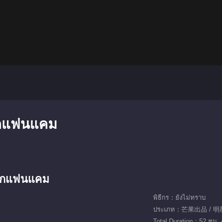
จากแฟนแคม
นจากแฟนแคม
พิธีกร：ยังไม่ทราบ
ประเภท：芒果出品 / 明
Total Duration：52 ชม. 