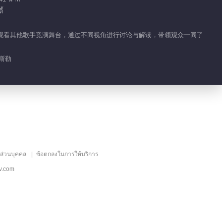
้
合作人一同观看其他歌手竞演舞台，通过不同视角进行讨论与解读，带领观众一同了
金斯勒
ลส่วนบุคคล
ข้อตกลงในการให้บริการ
v.com