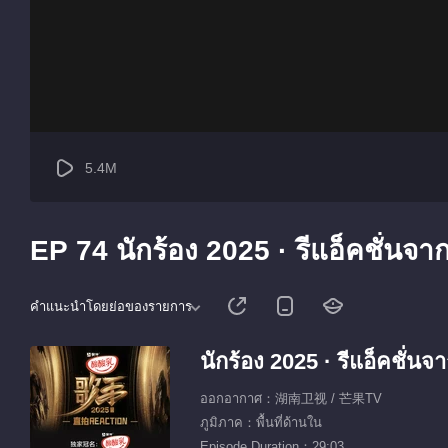
5.4M
EP 74 นักร้อง 2025 · รีแอ็คชั่น
คำแนะนำโดยย่อของรายการ
นักร้อง 2025 · รีแอ็คชั่
ออกอากาศ：湖南卫视 / 芒果TV
ภูมิภาค：พื้นที่ด้านใน
Episode Duration：29:03