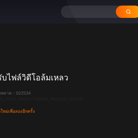
บไฟล์วิดีโอล้มเหลว
ิดพลาด：022534
R_LOAD_TIMEOUT:600|API_REQUEST_ERROR
หม่เพื่อลองอีกครั้ง