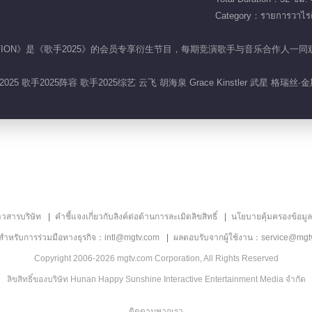
Category：รายการวาไรตี
 直拍REACTION》是《歌手2025》的会员专享衍生节目，每期竞演歌手与音乐
025 歌手2025阵容 歌手2025综艺 云飞 胡海泉 Grace Kinstler 武星 格瑞丝·
าวสารบริษัท
คำชี้แจงเกี่ยวกับลิงค์ต่อต้านการละเมิดลิขสิทธิ์
นโยบายคุ้มครองข้อมู
ลสำหรับการร่วมมือทางธุรกิจ：intl@mgtv.com
ผลตอบรับจากผู้ใช้งาน：service@mgt
Copyright 2006-2026 mgtv.com Corporation, All Rights Reserved
ลิขสิทธิ์ของบริษัท Hunan Happy Sunshine Interactive Entertainment Media จำกัด
ติดตามพวกเรา