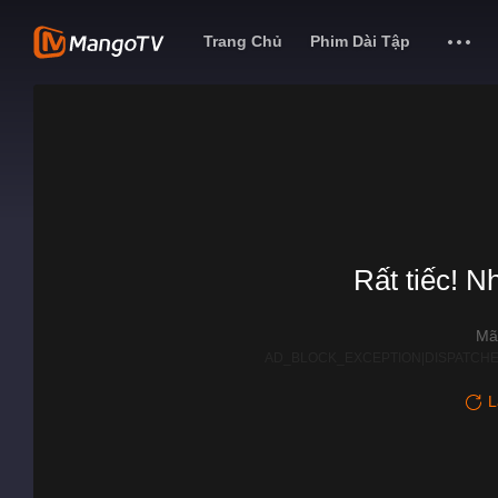
Trang Chủ
Phim Dài Tập
Rất tiếc! N
Mã
AD_BLOCK_EXCEPTION|DISPATCHE
L