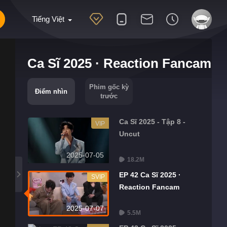
Tiếng Việt
Ca Sĩ 2025 · Reaction Fancam
Phim gốc kỳ
Điểm nhìn
trước
Ca Sĩ 2025 - Tập 8 -
VIP
Uncut
2025-07-05
18.2M
EP 42 Ca Sĩ 2025 ·
SVIP
Reaction Fancam
2025-07-07
5.5M