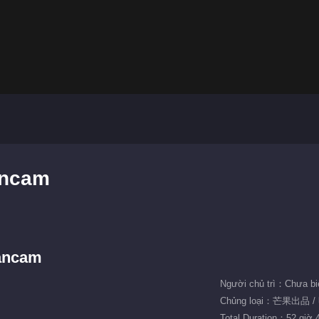
ancam
Fancam
Người chủ trì：Chưa bi
Chủng loại：芒果出品 /
Total Duration：52 giờ 