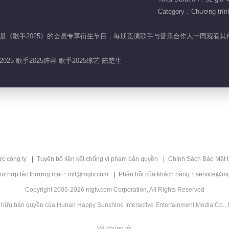
Category：Chương trình 
REACTION》是《歌手2025》的会员专享衍生节目，每期竞演歌手与音乐合作人
2025 歌手2025阵容 歌手2025综艺 陈楚生
ức công ty
Tuyên bố liên kết chống vi phạm bản quyền
Chính Sách Bảo Mật 
hư hợp tác thương mại：intl@mgtv.com
Phản hồi của khách hàng：service@mg
Copyright 2006-2026 mgtv.com Corporation, All Rights Reserved
 hữu bản quyền của Hunan Happy Sunshine Interactive Entertainment Media Co., L
Về chúng tôi