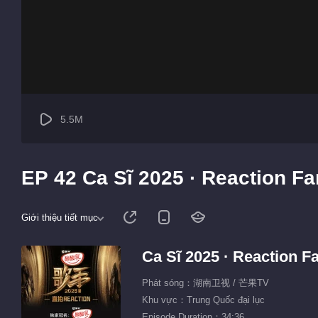
5.5M
EP 42 Ca Sĩ 2025 · Reaction F
Giới thiệu tiết mục
Ca Sĩ 2025 · Reaction 
Phát sóng：湖南卫视 / 芒果TV
Khu vực：Trung Quốc đại lục
Episode Duration：34:36