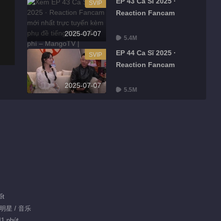
EP 43 Ca Sĩ 2025 ·
SVIP
Reaction Fancam
2025-07-07
5.4M
EP 44 Ca Sĩ 2025 ·
SVIP
Reaction Fancam
2025-07-07
5.5M
ết
 明星 / 音乐
41 phút