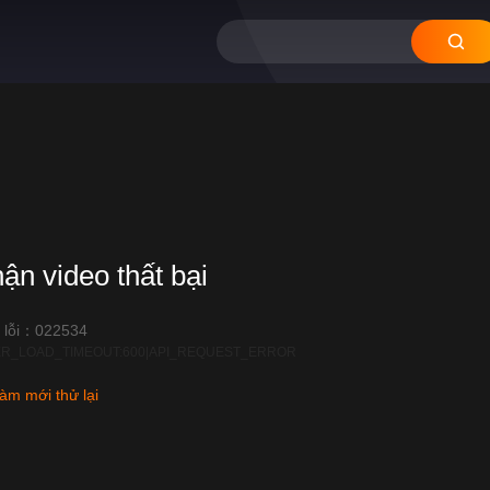
hận video thất bại
 lỗi：022534
R_LOAD_TIMEOUT:600|API_REQUEST_ERROR
àm mới thử lại