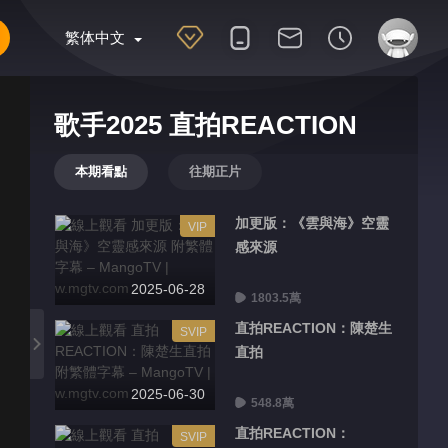
繁体中文
歌手2025 直拍REACTION
本期看點
往期正片
加更版：《雲與海》空靈
VIP
感來源
2025-06-28
1803.5萬
直拍REACTION：陳楚生
SVIP
直拍
2025-06-30
548.8萬
直拍REACTION：
SVIP