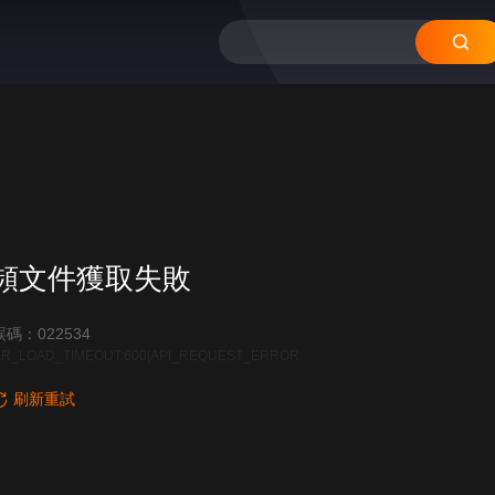
頻文件獲取失敗
碼：022534
R_LOAD_TIMEOUT:600|API_REQUEST_ERROR
刷新重試