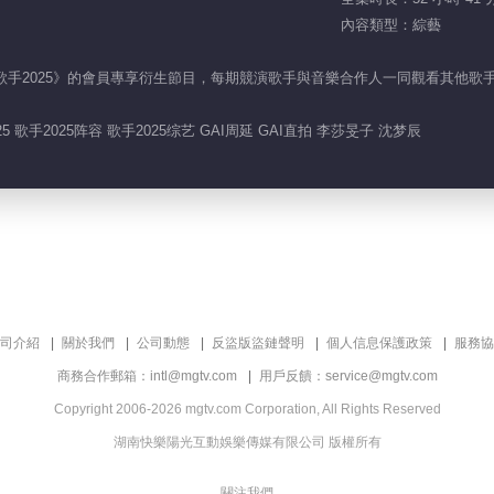
內容類型：綜藝
N》是《歌手2025》的會員專享衍生節目，每期競演歌手與音樂合作人一同觀看其
25 歌手2025阵容 歌手2025综艺 GAI周延 GAI直拍 李莎旻子 沈梦辰
司介紹
關於我們
公司動態
反盜版盜鏈聲明
個人信息保護政策
服務協
商務合作郵箱：intl@mgtv.com
用戶反饋：service@mgtv.com
Copyright 2006-2026 mgtv.com Corporation, All Rights Reserved
湖南快樂陽光互動娛樂傳媒有限公司 版權所有
關注我們