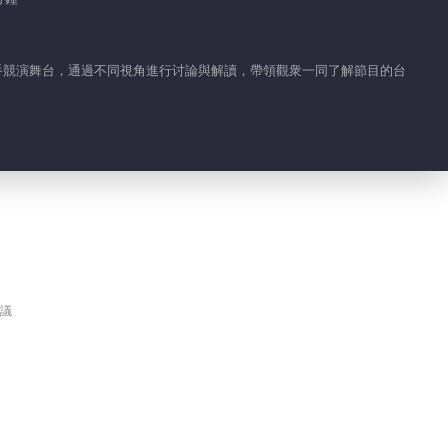
他歌手競演舞台，通過不同視角進行讨論與解讀，帶領觀衆一同了解節目的台
議